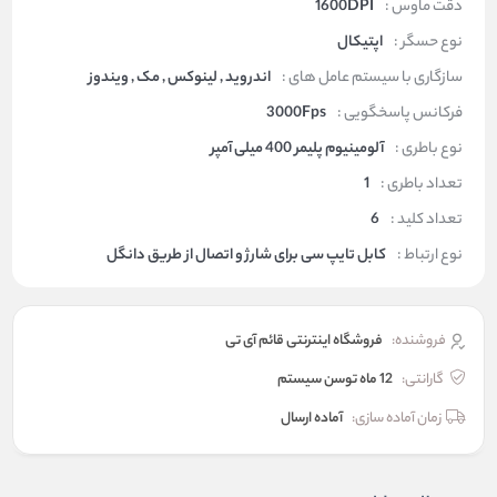
دقت ماوس :
1600DPI
نوع حسگر :
اپتیکال
سازگاری با سیستم عامل های :
اندروید , لینوکس , مک , ویندوز
فرکانس پاسخگویی :
3000Fps
نوع باطری :
آلومینیوم پلیمر 400 میلی آمپر
تعداد باطری :
1
تعداد کلید :
6
نوع ارتباط :
کابل تایپ سی برای شارژ و اتصال از طریق دانگل
فروشنده:
فروشگاه اینترنتی قائم آی تی
گارانتی:
12 ماه توسن سیستم
زمان آماده سازی:
آماده ارسال