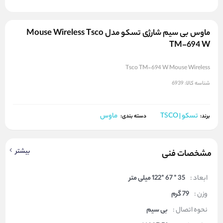
ماوس بی سیم شارژی تسکو مدل Mouse Wireless Tsco
TM-694 W
Tsco TM-694 W Mouse Wireless
شناسه کالا:
6939
تسکو | TSCO
ماوس
برند:
دسته بندی:
بیشتر
مشخصات فنی
ابعاد :
35 * 67 *122 میلی متر
وزن :
79 گرم
نحوه اتصال :
بی سیم