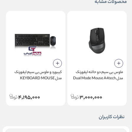
محصولات مشابه
ماوس بی سیم دو حالته ایفورتک
کیبورد و ماوس بی سیم ایفورتک
مدل Dual Mode Mouse A4tech
مدل KEYBOARD MOUSE
0
WIRELESS A4TECH 3000 N
Fstyler FG45 CS Air2
4,195,000
3,000,000
نظرات کاربران