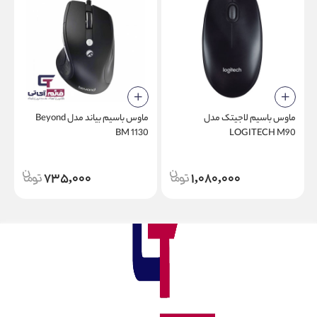
ماوس باسیم لاجیتک مدل
ماوس باسیم بیاند مدل Beyond
BM 1130
LOGITECH M90
735,000
1,080,000