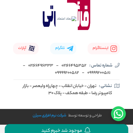
اینستاگرام
تلگرام
آپارات
شماره تماس :
02166495352
-
02166496333
-
09999200582
-
09999200581
نشانی :
تهران - خیابان انقلاب - چهارراه ولیعصر - بازار
کامپیوتر رضا - طبقه همکف - پلاک 30
طراحی و توسعه توسط
شرکت نرم افزاری سیژن
موجود شد خبرم کنید