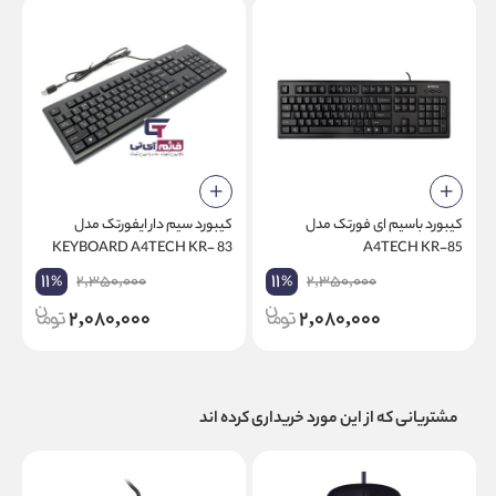
کیبورد باسیم ای فورتک مدل
کیبورد سیم دار ایفورتک مدل
1
KEYBOARD A4TECH KR- 83
A4TECH KR-85
11
11
2,350,000
2,350,000
%
%
2,080,000
2,080,000
مشتریانی که از این مورد خریداری کرده اند