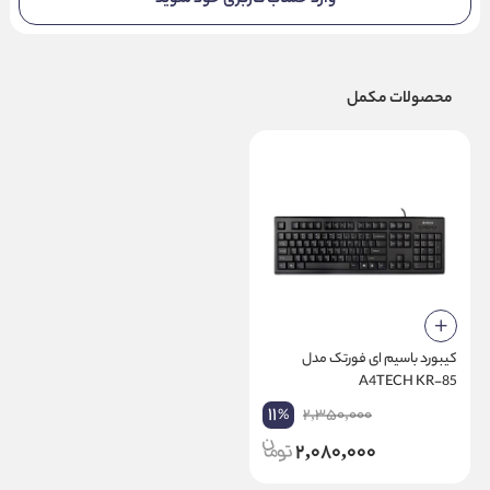
محصولات مکمل
کیبورد باسیم ای فورتک مدل
A4TECH KR-85
11
2,350,000
%
2,080,000