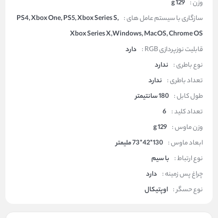
وزن :
129 g
سازگاری با سیستم عامل های :
PS4, Xbox One, PS5, Xbox Series S,
Xbox Series X,Windows, MacOS, Chrome OS
قابلیت نوزپردازی RGB :
دارد
نوع باطری :
ندارد
تعداد باطری :
ندارد
طول کابل :
180 سانتیمتر
تعداد کلید :
6
وزن ماوس :
129 g
ابعاد ماوس :
130*42*73 ملیمتر
نوع ارتباط :
با سیم
چراغ پس زمینه :
دارد
نوع حسگر :
اوپتیکال