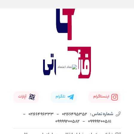
اینستاگرام
تلگرام
آپارات
شماره تماس :
02166495352
-
02166496333
-
09999200582
-
09999200581