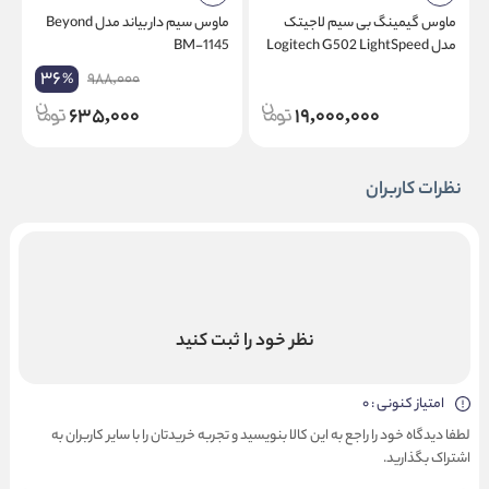
ماوس گیمینگ بی سیم لاجیتک
ماوس سیم دار بیاند مدل Beyond
مدل Logitech G502 LightSpeed
BM-1145
N
36
988,000
%
635,000
19,000,000
نظرات کاربران
نظر خود را ثبت کنید
امتیاز کنونی : 0
لطفا دیدگاه خود را راجع به این کالا بنویسید و تجربه خریدتان را با سایر کاربران به
اشتراک بگذارید.