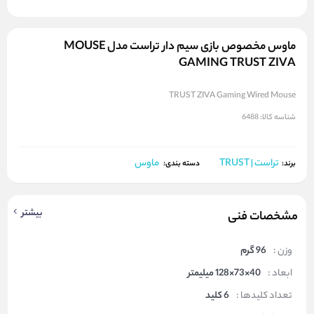
ماوس مخصوص بازی سیم دار تراست مدل MOUSE
GAMING TRUST ZIVA
TRUST ZIVA Gaming Wired Mouse
شناسه کالا:
6488
تراست | TRUST
ماوس
برند:
دسته بندی:
بیشتر
مشخصات فنی
وزن :
96 گرم
ابعاد :
40×73×128 میلیمتر
تعداد کلیدها :
6 کلید