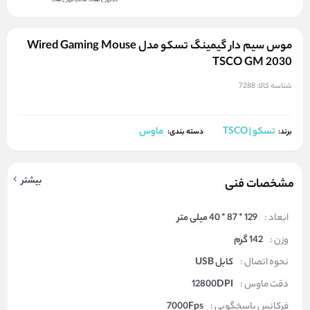
موس سیم دار گیمینگ تسکو مدل Wired Gaming Mouse
TSCO GM 2030
شناسه کالا:
7288
تسکو | TSCO
ماوس
برند:
دسته بندی:
بیشتر
مشخصات فنی
ابعاد :
129 * 87 * 40 میلی متر
وزن :
142 گرم
نحوه اتصال :
کابل USB
دقت ماوس :
12800DPI
فرکانس پاسخگویی :
7000Fps