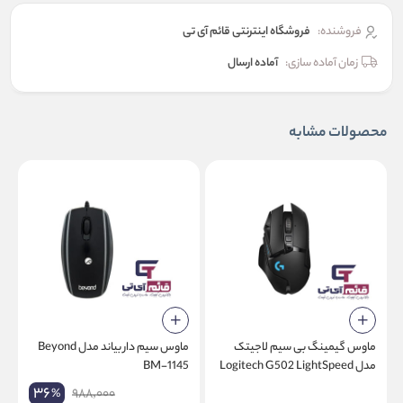
فروشنده:
فروشگاه اینترنتی قائم آی تی
زمان آماده سازی:
آماده ارسال
محصولات مشابه
ماوس گیمینگ بی سیم لاجیتک
ماوس سیم دار بیاند مدل Beyond
مدل Logitech G502 LightSpeed
BM-1145
N
36
988,000
%