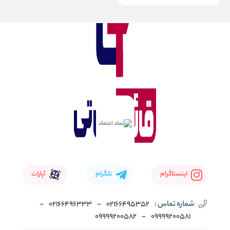
اینستاگرام
تلگرام
آپارات
شماره تماس :
02166495352
-
02166496333
-
09999200582
-
09999200581