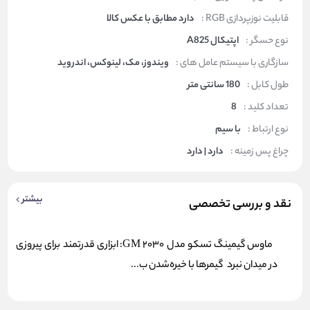
قابلیت نوزپردازی RGB :
دارد مطابق با عکس کالا
نوع حسگر :
اپتیکال A825
سازگاری با سیستم عامل های :
ویندوز، مک، لینوکس، اندروید
طول کابل :
180 سانتی متر
تعداد کلید :
8
نوع ارتباط :
با سیم
چراغ پس زمینه :
دارد | دارد
بیشتر
نقد و بررسی تخصصی
ماوس گیمینگ تسکو مدل GM 2030: ابزاری قدرتمند برای پیروزی
در میدان نبرد گیمرها با خیره‌شدن ب...