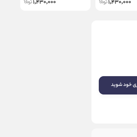
1,430,000
1,430,000
ماوس سیم دار مخصوص بازی
تراست مدل MOUSE GAMING
TRUST GXT-970 MORFIX
18 ماه اُوان اروند
ناموجود
ری خود شوید
این کالا فعلا موجود نیست! لطفا روی دکمه
«زنگ» بزنید تا به محض موجود شدن، به
شما خبر دهیم.
موجود شد خبرم کنید