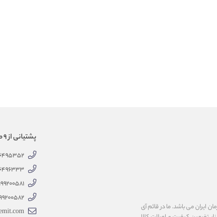
پشتیانی از 9 صبح الی 18 عصر
66495352
66496333
999200581
99200582
 ایران می باشد. ما در قائم آی
emit.com