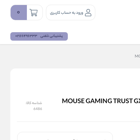
0
ورود به حساب کاربری
پشتیبانی تلفنی
02166496333
مخصوص بازی تراست مدل MOUSE GAMING TRUST GXT-970
شناسه کالا:
6486