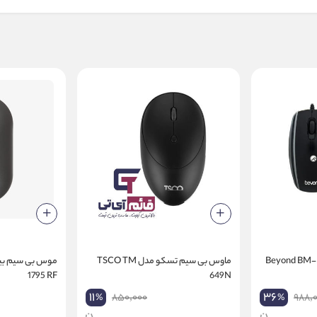
ماوس سیم دار بیاند مدل Beyond BM-
ماوس بی سیم تسکو مدل TSCO TM
1795 RF
649N
11
36
850,000
988,
%
%