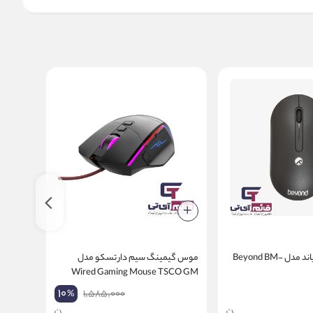
موس بی سیم بیاند مدل Beyond BM-
موس گیمینگ سیم دار تسکو مدل
1150
Wired Gaming Mouse TSCO GM
2028
10
1,585,000
%