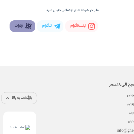
ما را در شبكه های اجتماعی دنبال کنید
اینستاگرام
تلگرام
آپارات
021
بازگشت به بالا
021
09
099
info@gha