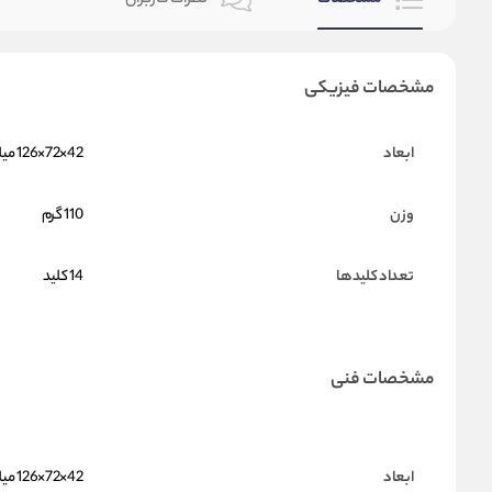
مشخصات فیزیکی
ابعاد
42×72×126 میلیمتر
وزن
110 گرم
تعداد کلیدها
14 کلید
مشخصات فنی
ابعاد
42×72×126 میلیمتر