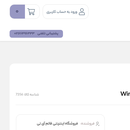
0
ورود به حساب کاربری
پشتیبانی تلفنی
02166496333
شناسه کالا:
7356
فروشنده:
فروشگاه اینترنتی قائم آی تی