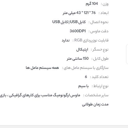
وزن :
104 گرم
ابعاد :
76 * 121 * 43 میلی متر
نحوه اتصال :
کابل USB | کابل USB
دقت ماوس :
3600DPI
قابلیت نوزپردازی RGB :
ندارد
نوع حسگر :
اپتیکال
طول کابل :
150 سانتی متر
سازگاری با سیستم عامل های :
همه سیستم عامل ها
تعداد کلید :
6
نوع ارتباط :
با سیم
سایر مشخصات :
ماوس ارگونومیگ مناسب برای کارهای گرافیکی ، بازی و
مدت زمان طولانی