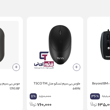
ماوس سیم دار بیاند مدل Beyond BM-
ماوس بی سیم تسکو مدل TSCO TM
1795 RF
649N
11
36
850,000
988,
%
%
760,000
635,0