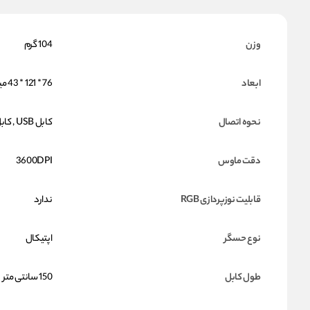
وزن
104 گرم
ابعاد
76 * 121 * 43 میلی متر
نحوه اتصال
کابل USB , کابل USB
دقت ماوس
3600DPI
قابلیت نوزپردازی RGB
ندارد
نوع حسگر
اپتیکال
طول کابل
150 سانتی متر