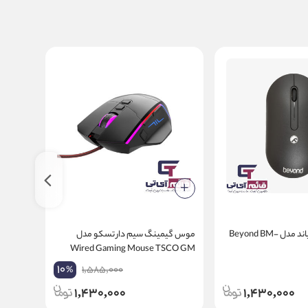
موس بی سیم بیاند مدل Beyond BM-
موس گیمینگ سیم دار تسکو مدل
1150
Wired Gaming Mouse TSCO GM
2028
10
1,585,000
%
1,430,000
1,430,000