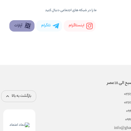
ما را در شبكه های اجتماعی دنبال کنید
اینستاگرام
تلگرام
آپارات
021
بازگشت به بالا
021
09
099
info@gha