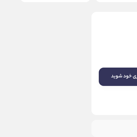
ماوس سیم دار رپو مدل
Wired Mouse Rapoo N
500
18 ماه پانا
ناموجود
ری خود شوید
این کالا فعلا موجود نیست! لطفا روی دکمه
«زنگ» بزنید تا به محض موجود شدن، به
شما خبر دهیم.
موجود شد خبرم کنید