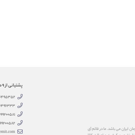
پشتیانی از 9 صبح الی 18 عصر
66495352
66496333
999200581
99200582
 ایران می باشد. ما در قائم آی
emit.com