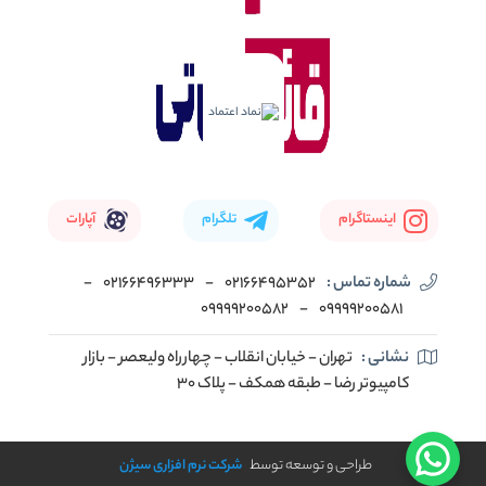
اینستاگرام
تلگرام
آپارات
شماره تماس :
02166495352
-
02166496333
-
09999200582
-
09999200581
نشانی :
تهران - خیابان انقلاب - چهارراه ولیعصر - بازار
کامپیوتر رضا - طبقه همکف - پلاک 30
طراحی و توسعه توسط
شرکت نرم افزاری سیژن