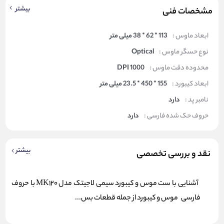
بیشتر
مشخصات فنی
ابعاد ماوس :
113 * 62 * 38 میلی متر
نوع حسگر ماوس :
Optical
محدوده دقت ماوس :
1000 DPI
ابعاد کیبورد :
155 * 450 * 23.5 میلی متر
نامبر پد :
دارد
حروف حک شده فارسی :
دارد
بیشتر
نقد و بررسی تخصصی
آشنایی با ست موس و کیبورد سیمی لاجیتک مدل MK120 با حروف
فارسی موس و کیبورد از جمله قطعات بس...