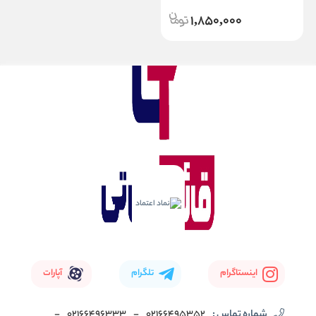
1,850,000
اینستاگرام
تلگرام
آپارات
شماره تماس :
02166495352
-
02166496333
-