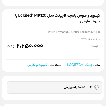
کیبورد و ماوس باسیم لاجیتک مدل Logitech MK120 با
حروف فارسی
Wired Keyboard & Mouse Logitech MK120
شناسه کالا:
7076
2,650,000
تومان
قیمت:
لاجیتک | LOGITECH
کیبورد و ماوس
برند:
دسته بندی:
24 ماهه مدیا سرویس