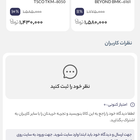
2
TSCO TKM-8050
BEYOND BMK-6161
10
11
1,585,000
1,775,000
%
%
1,430,000
1,580,000
نظرات کاربران
نظر خود را ثبت کنید
امتیاز کنونی : 0
لطفا دیدگاه خود را راجع به این کالا بنویسید و تجربه خریدتان را با سایر کاربران به
اشتراک بگذارید.
جهت ارسال و دیدگاه خود باید ابتدا وارد سایت شوید. جهت ورود به سایت روی