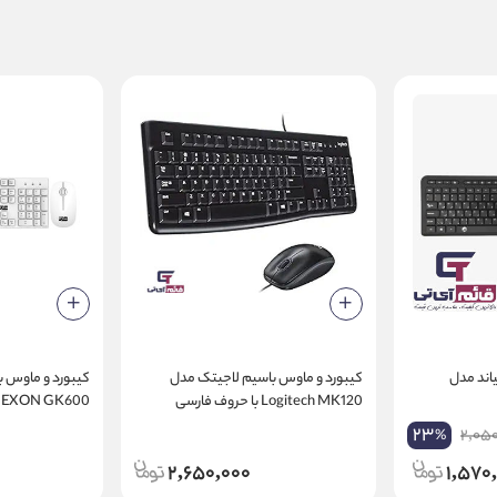
اند مدل
کیبورد و ماوس باسیم لاجیتک مدل
کیبورد و ماوس 
Logitech MK120 با حروف فارسی
EXON GK600
23
2,05
%
2,650,000
1,570