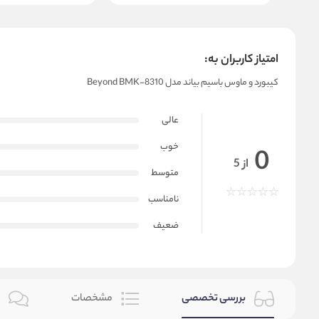
امتیاز کاربران به:
کیبورد و ماوس باسیم بیاند مدل Beyond BMK-8310
عالی
خوب
0
از 5
متوسط
نامناسب
ضعیف
بررسی تخصصی
مشخصات
ن