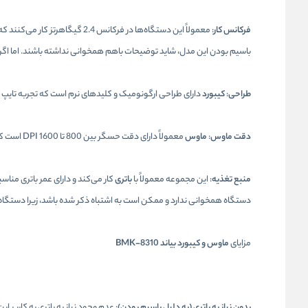
فرکانس کار
: معمولاً این دستگاه‌ها در فرک
باسیم بودن این مدل، شاید توضیحات باهم همخوانی نداشته باشند. اما اگر
طراحی
:
کیبورد
دارای طراحی ارگونومیک و کلیدهای نرم است که تجربه تایپ ر
دقت ماوس
:
ماوس
معمولاً دارای دقت حسگر بین 800 تا 1600 DPI است که برای کارهای روزمره و بازی‌های سبک مناسب است.
منبع تغذیه
: این مجموعه معمولاً با
باتری
کار می‌کند و دارای عمر باتری منا
دستگاه همخوانی ندارد و ممکن است به اشتباه ذکر شده باشد، زیرا دستگاه‌های باسیم معمو
مزایای
ماوس و کیبورد بیاند BMK-8310
بدون نیاز به باتری (به دلیل باسیم بودن)
: عدم وجود نیاز به باتری به کاربر 