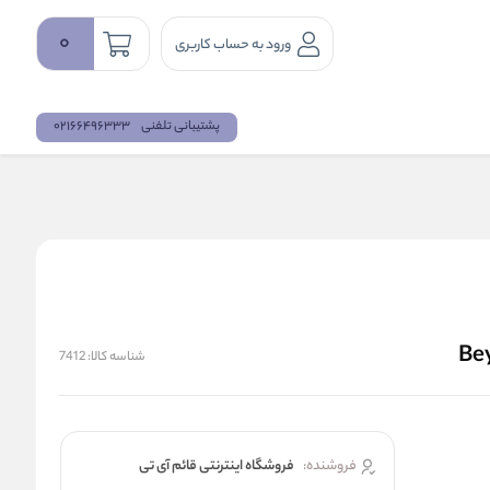
0
ورود به حساب کاربری
پشتیبانی تلفنی
02166496333
شناسه کالا:
7412
فروشنده:
فروشگاه اینترنتی قائم آی تی