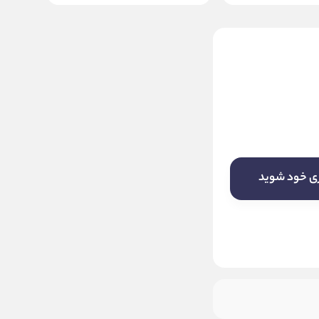
کیبورد و ماوس باسیم بیاند
مدل Beyond BMK-8310
24 ماه اسپیرو
ناموجود
ری خود شوید
این کالا فعلا موجود نیست! لطفا روی دکمه
«زنگ» بزنید تا به محض موجود شدن، به
شما خبر دهیم.
موجود شد خبرم کنید