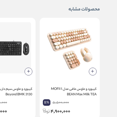
محصولات مشابه
کیبورد و ماوس مافی مدل MOFII I
کیبورد و ماوس سیم دار بی
Beyond BMK 3130
BEAN Max Milk TEA
11
0,000
5,500,000
%
,000
4,900,000