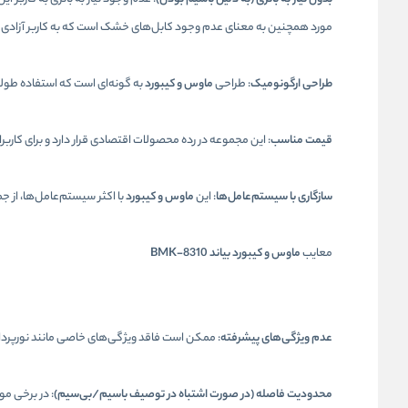
مورد همچنین به معنای عدم وجود کابل‌های خشک است که به کاربر آزادی 
طراحی ارگونومیک
: طراحی
ماوس و کیبورد
به گونه‌ای است که استفاده طولا
قیمت مناسب
: این مجموعه در رده محصولات اقتصادی قرار دارد و برای کاربر
سازگاری با سیستم‌عامل‌ها
: این
ماوس و کیبورد
با اکثر سیستم‌عامل‌ها، از ج
معایب
ماوس و کیبورد بیاند BMK-8310
عدم ویژگی‌های پیشرفته
: ممکن است فاقد ویژگی‌های خاصی مانند نورپردازی RGB یا دکمه‌های ماکرو باشد که برخی کاربران به آن‌ها نیاز
محدودیت فاصله (در صورت اشتباه در توصیف باسیم/بی‌سیم)
: در برخی مو