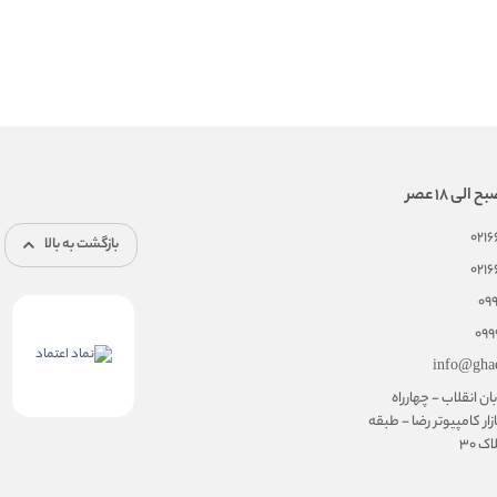
021
بازگشت به بالا
021
09
099
info@gha
ان انقلاب - چهارراه
زار کامپیوتر رضا - طبقه
 30