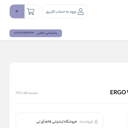
0
ورود به حساب کاربری
پشتیبانی تلفنی
02166496333
شناسه کالا:
7513
فروشنده:
فروشگاه اینترنتی قائم آی تی