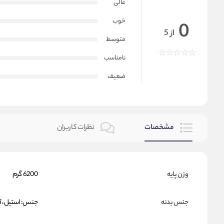
عالی
خوب
0
از 5
متوسط
نامناسب
ضعیف
مشخصات
نظرات کاربران
وزن پایه
6200 گرم
جنس بدنه
جنس: استیل، آل