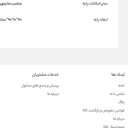
سایر امکانات پایه
مناسب مانیتورهای ۱۷ تا ۳۲ اینچ ) ۲ تا ۹ کیلوگرم) , چرخش 360 در
ابعاد پایه
۹۰*۱۰*۹۰* سانتی متر
لینک ها
خدمات مشتریان
خانه
پرسش و پاسخ های متداول
تماس با ما
درباره ما
بلاگ
قوانین تعویض و بازگشت کالا
درباره ما
نحوه ارسال کالا