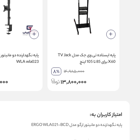
پایه ایستاده تی وی جک مدل TV Jack
X60 برای 85 تا 105 اینچ
WLA wla023
8
14,985,000
%
,000
13,800,000
امتیاز کاربران به:
پایه نگهدارنده دو مانیتور ارگو مدل ERGO WLA021-BCD