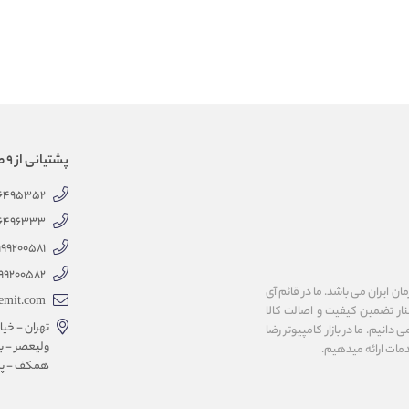
پشتیانی از 9 صبح الی 18 عصر
66495352
66496333
999200581
99200582
 ایران می باشد. ما در قائم آی
emit.com
کنار تضمین کیفیت و اصالت کالا
تهران - خیاب
انیم. ما در بازار کامپیوتر رضا
ولیعصر - با
همکف - پلاک