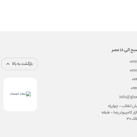
021
بازگشت به بالا
021
09
099
info@gha
ان انقلاب - چهارراه
زار کامپیوتر رضا - طبقه
 30