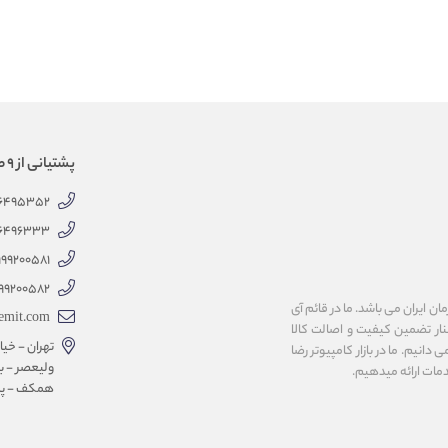
پشتیانی از 9 صبح الی 18 عصر
66495352
66496333
999200581
99200582
 ایران می باشد. ما در قائم آی
emit.com
کنار تضمین کیفیت و اصالت کالا
تهران - خیاب
انیم. ما در بازار کامپیوتر رضا
ولیعصر - با
همکف - پلاک