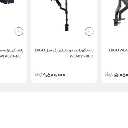
پایه نگهدارنده دو مانیتور ارگو مدل ERGO
پایه نگهدارنده سه
 WLA020-BCT
WLA021-BCD
9,580,000
15,050