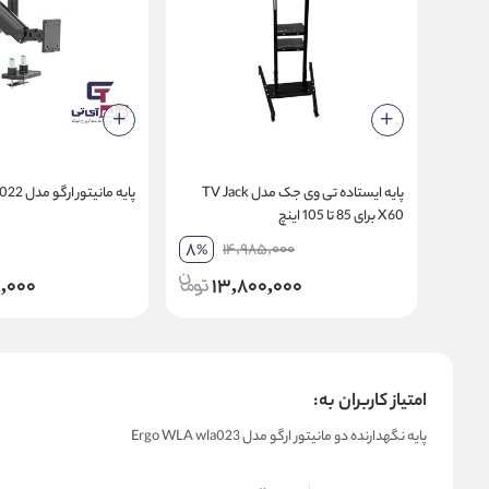
پایه ایستاده تی وی جک مدل TV Jack
پایه مانیتور ارگو مدل ERGO WLA022
X60 برای 85 تا 105 اینچ
8
14,985,000
%
,000
13,800,000
امتیاز کاربران به:
پایه نگهدارنده دو مانیتور ارگو مدل Ergo WLA wla023