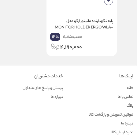
پایه نگهدارنده مانیتور ارگو مدل
MONITOR HOLDER ERGO WLA-
003
12
4,750,000
%
4,190,000
لینک ها
خدمات مشتریان
خانه
پرسش و پاسخ های متداول
تماس با ما
درباره ما
بلاگ
قوانین تعویض و بازگشت کالا
درباره ما
نحوه ارسال کالا