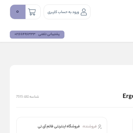
0
ورود به حساب کاربری
پشتیبانی تلفنی
02166496333
شناسه کالا:
7515
فروشنده:
فروشگاه اینترنتی قائم آی تی