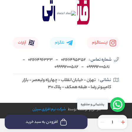
اینستاگرام
تلگرام
آپارات
شماره تماس :
02166495352
-
02166496333
-
09999200582
-
09999200581
نشانی :
تهران - خیابان انقلاب - چهارراه ولیعصر - بازار
کامپیوتر رضا - طبقه همکف - پلاک 30
پشتیبانی و مشاوره
طراحی و توسعه توسط
شرکت نرم افزاری سیژن
افزودن به سبد خرید