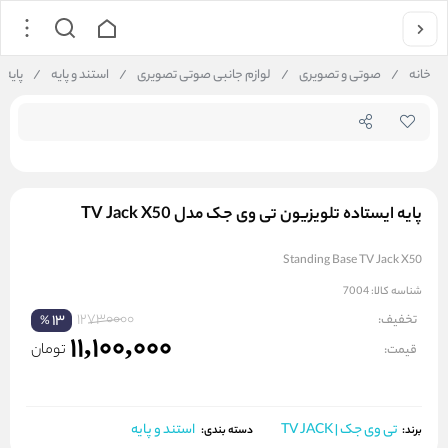
جستجو در فروشگاه
خانه
/
صوتی و تصویری
/
لوازم جانبی صوتی تصویری
/
استند و پایه
/
پایه ا
پایه ایستاده تلویزیون تی وی جک مدل TV Jack X50
Standing Base TV Jack X50
شناسه کالا:
7004
12730000
تخفیف:
13
%
11,100,000
تومان
قیمت:
تی وی جک | TV JACK
استند و پایه
برند:
دسته بندی: