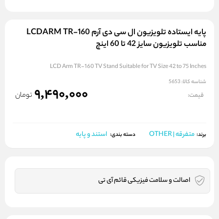
پایه ایستاده تلویزیون ال سی دی آرم LCDARM TR-160
مناسب تلویزیون سایز 42 تا 60 اینچ
LCD Arm TR-160 TV Stand Suitable for TV Size 42 to 75 Inches
شناسه کالا:
5653
9,490,000
تومان
قیمت:
متفرقه | OTHER
استند و پایه
برند:
دسته بندی:
اصالت و سلامت فیزیکی قائم آی تی