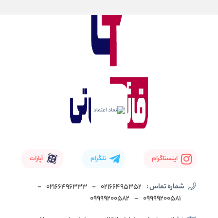
اینستاگرام
تلگرام
آپارات
شماره تماس :
02166495352
-
02166496333
-
09999200582
-
09999200581