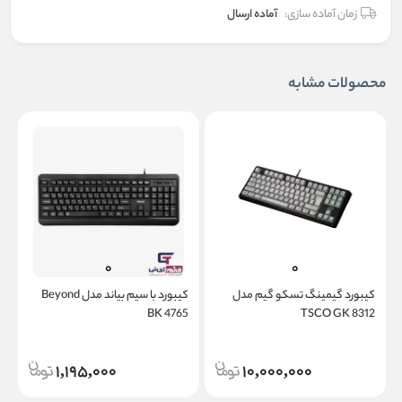
زمان آماده سازی:
آماده ارسال
محصولات مشابه
کیبورد گیمینگ تسکو گیم مدل
کیبورد با سیم بیاند مدل Beyond
2
BK 4765
TSCO GK 8312
1,195,000
10,000,000