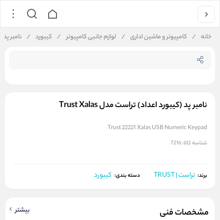
جستجو در فروشگاه
خانه
/
کامپیوتر و ماشین اداری
/
لوازم جانبی کامپیوتر
/
کیبورد
/
نامبر پد (کی
نامبر پد (کیبورد اعداد) تراست مدل Trust Xalas
Trust 22221 Xalas USB Numeric Keypad
شناسه کالا:
7216
تراست | TRUST
کیبورد
برند:
دسته بندی:
بیشتر
مشخصات فنی