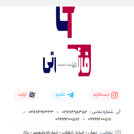
اینستاگرام
تلگرام
آپارات
شماره تماس :
02166495352
-
02166496333
-
09999200582
-
09999200581
نشانی :
تهران - خیابان انقلاب - چهارراه ولیعصر - بازار