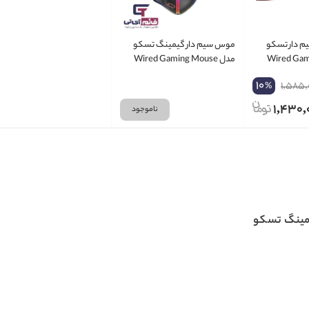
 دار تسکو
موس سیم دار گیمینگ تسکو
Wired Gamin
مدل Wired Gaming Mouse
TSCO GM 2030
10
1,585,
%
1,430,
ناموجود
ینگ تسکو