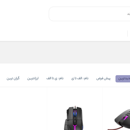
یدترین
پیش فرض
نام : الف تا ی
نام : ی تا الف
ارزانترین
گران ترین