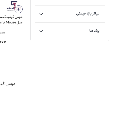
فیلتر بازه قیمتی
موس گیمینگ سیم
مدل g Mouse
TSCO GM 2028
برند ها
000
000
موس گیم