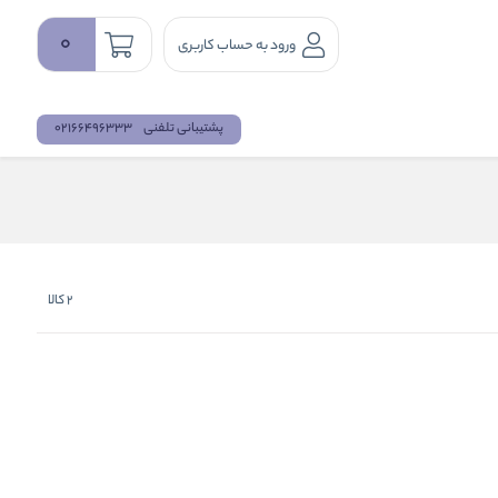
0
ورود به حساب کاربری
پشتیبانی تلفنی
02166496333
2
کالا