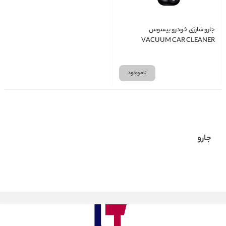
جارو شارژی خودرو بیسوس
VACUUM CAR CLEANER
BASEUS VCAQ020013 A7
ناموجود
جارو