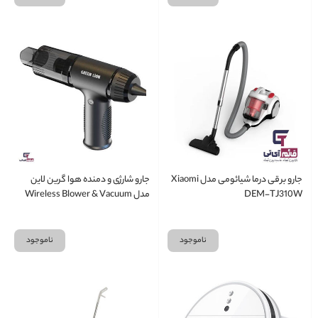
جارو برقی درما شیائومی مدل Xiaomi
جارو شارژی و دمنده هوا گرین لاین
DEM-TJ310W
مدل Wireless Blower & Vacuum
Cleaner Green Lion
GN2IN1VCMDSTB
ناموجود
ناموجود