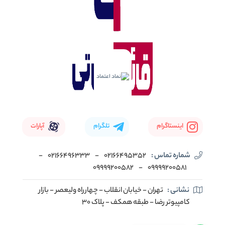
اینستاگرام
تلگرام
آپارات
شماره تماس :
02166495352
-
02166496333
-
09999200582
-
09999200581
نشانی :
تهران - خیابان انقلاب - چهارراه ولیعصر - بازار
کامپیوتر رضا - طبقه همکف - پلاک 30