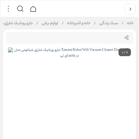
خانه
/
سبک زندگی
/
خانه و آشپزخانه
/
لوازم برقی
/
جارو روباتیک شارژی شیائومی مدل leaner Dreame F9
1
/
6