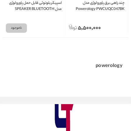
چند راهی برق پاورولوژی مدل
اسپیکر بلوتوثی قابل حمل پاورولوژی
Powerology PWCUQC047BK
مدل SPEAKER BLUETOOTH
POWERPLOGY CYPHER
5,500,000
ناموجود
powerology