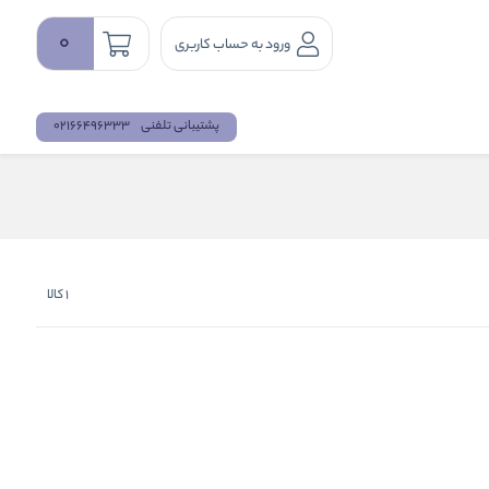
0
ورود به حساب کاربری
پشتیبانی تلفنی
02166496333
1
کالا