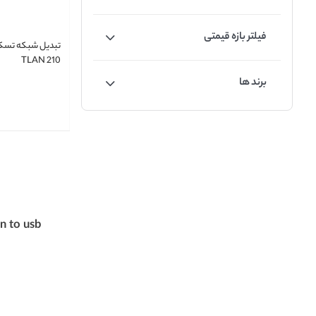
فیلتر بازه قیمتی
TLAN 210
برند ها
an to usb