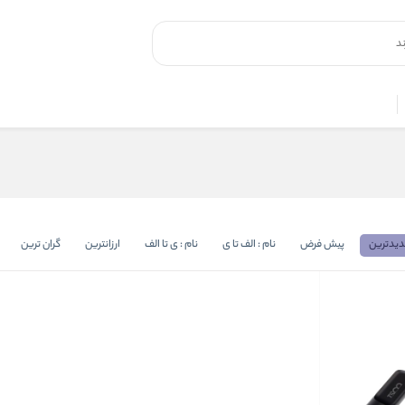
یدترین
پیش فرض
نام : الف تا ی
نام : ی تا الف
ارزانترین
گران ترین