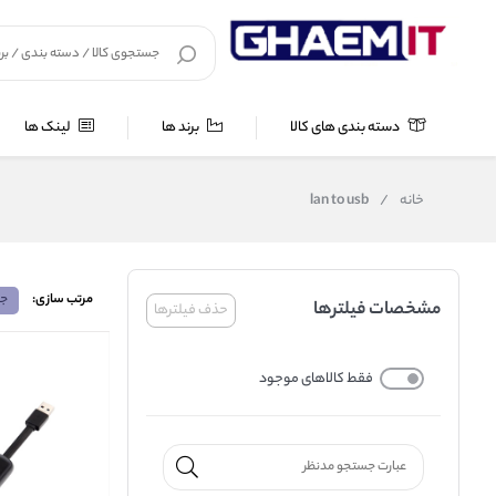
دسته بندی های کالا
برند ها
لینک ها
خانه
/
lan to usb
مرتب سازی:
جد
مشخصات فیلترها
حذف فیلترها
فقط کالاهای موجود