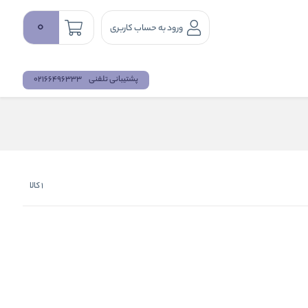
0
ورود به حساب کاربری
پشتیبانی تلفنی
02166496333
1
کالا