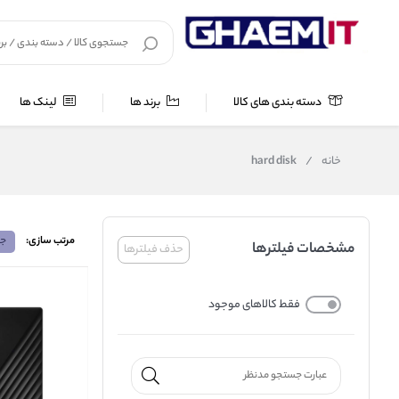
دسته بندی های کالا
برند ها
لینک ها
خانه
/
hard disk
مرتب سازی:
جد
مشخصات فیلترها
حذف فیلترها
فقط کالاهای موجود