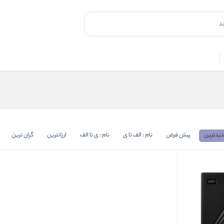
یدترین
پیش فرض
نام : الف تا ی
نام : ی تا الف
ارزانترین
گران ترین