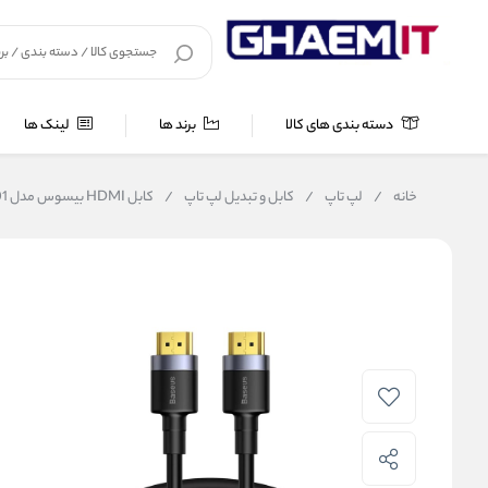
دسته بندی های کالا
برند ها
لینک ها
خانه
/
لپ تاپ
/
کابل و تبدیل لپ تاپ
/
کابل HDMI بیسوس مدل BASEUS CADKLF-H01 طول 5 متر کیفیت 4K