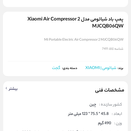
پمپ باد شیائومی مدل Xiaomi Air Compressor 2
MJCQB06QW
Mi Portable Electric Air Compressor 2 MJCQB06QW
شناسه کالا:
7411
شیائومی | XIAOMI
گجت
برند:
دسته بندی:
بیشتر
مشخصات فنی
کشور سازنده :
چین
ابعاد :
45.8 * 75.5 * 123 میلی متر
وزن :
490 گرم