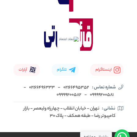
اینستاگرام
تلگرام
آپارات
شماره تماس :
02166495352
-
02166496333
-
09999200582
-
09999200581
نشانی :
تهران - خیابان انقلاب - چهارراه ولیعصر - بازار
کامپیوتر رضا - طبقه همکف - پلاک 30