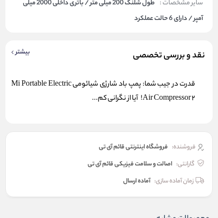
سایر مشخصات :
طول شلنگ 200 میلی متر / باتری داخلی 2000 میلی
آمپر / دارای 6 حالت عملکرد
بیشتر
نقد و بررسی تخصصی
قدرت در جیب شما: پمپ باد شارژی شیائومی Mi Portable Electric
Air Compressor 2! آیا از نگرانی کم...
فروشنده:
فروشگاه اینترنتی قائم آی تی
گارانتی:
اصالت و سلامت فیزیکی قائم آی تی
زمان آماده سازی:
آماده ارسال