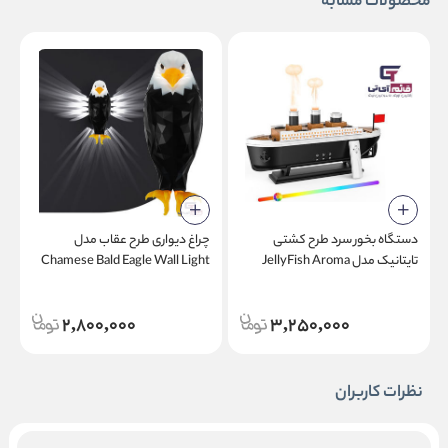
محصولات مشابه
دستگاه بخور سرد طرح کشتی
چراغ دیواری طرح عقاب مدل
ح
تایتانیک مدل JellyFish Aroma
Chamese Bald Eagle Wall Light
مد
Diffuser
2,800,000
3,250,000
نظرات کاربران