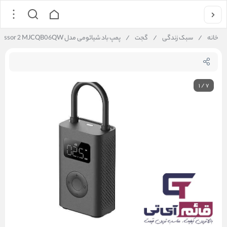
خانه
/
سبک زندگی
/
گجت
/
پمپ باد شیائومی مدل Xiaomi Air Compressor 2 MJCQB06QW
1
/
7