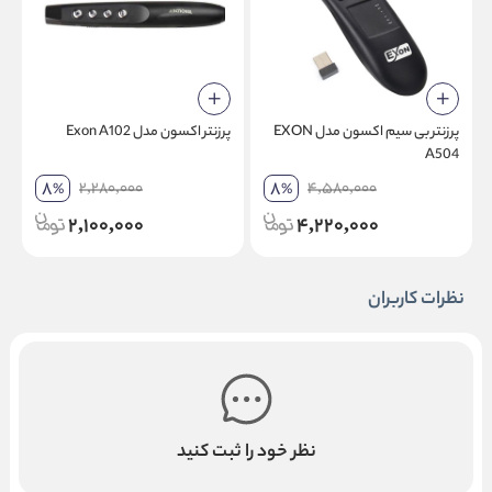
پرزنتر بی سیم اکسون مدل EXON
پرزنتر اکسون مدل Exon A102
9
A504
8
8
2,280,000
4,580,000
%
%
2,100,000
4,220,000
نظرات کاربران
نظر خود را ثبت کنید