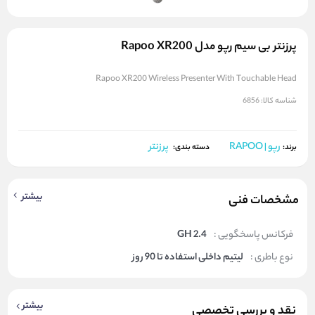
پرزنتر بی سیم رپو مدل Rapoo XR200
Rapoo XR200 Wireless Presenter With Touchable Head
شناسه کالا:
6856
رپو | RAPOO
پرزنتر
برند:
دسته بندی:
بیشتر
مشخصات فنی
فرکانس پاسخگویی :
2.4 GH
نوع باطری :
لیتیم داخلی استفاده تا 90 روز
بیشتر
نقد و بررسی تخصصی