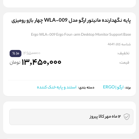
پایه نگهدارنده مانیتور ارگو مدل WLA-009 چهار بازو رومیزی
Ergo WLA-009 Ergo Four-arm Desktop Monitor Support Base
شناسه کالا:
4641
14950000
تخفیف:
10
%
13,450,000
تومان
قیمت:
ارگو | ERGO
استند و پایه خنک کننده
برند:
دسته بندی:
12 ماه مهر کالا پیروز