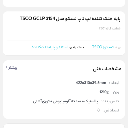
پایه خنک کننده لپ تاپ تسکو مدل TSCO GCLP 3154
شناسه کالا:
7501
تسکو | TSCO
استند و پایه خنک‌کننده
برند:
دسته بندی:
بیشتر
مشخصات فنی
ابعاد :
422x310x39.5mm
وزن :
1210g
جنس بدنه :
پلاستیک + صفحه آلومینیومی + توری آهنی
تعداد فن :
8