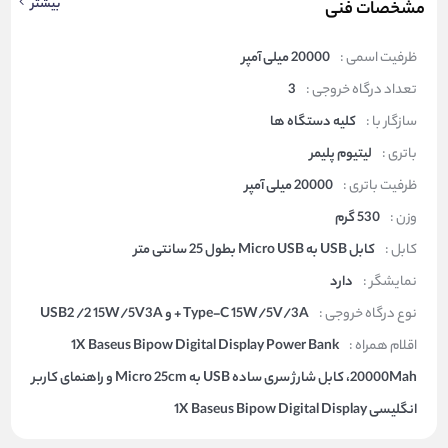
بیشتر
مشخصات فنی
ظرفیت اسمی :
20000 میلی آمپر
تعداد درگاه خروجی :
3
سازگار با :
کلیه دستگاه ها
باتری :
لیتیوم پلیمر
ظرفیت باتری :
20000 میلی آمپر
وزن :
530 گرم
کابل :
کابل USB به Micro USB بطول 25 سانتی متر
نمایشگر :
دارد
نوع درگاه خروجی :
Type-C 15W/5V/3A + و USB2 /2 15W/5V3A
اقلام همراه :
1X Baseus Bipow Digital Display Power Bank
20000Mah، کابل شارژ سری ساده USB به Micro 25cm و راهنمای کاربر
انگلیسی 1X Baseus Bipow Digital Display