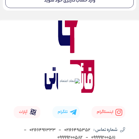
وارد حساب کاربری خود شوید
اینستاگرام
تلگرام
آپارات
شماره تماس :
02166495352
-
02166496333
-
09999200582
-
09999200581