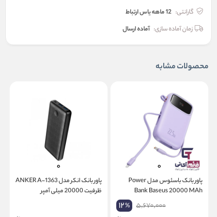
گارانتی:
12 ماهه یاس ارتباط
زمان آماده سازی:
آماده ارسال
محصولات مشابه
پاور بانک باسئوس مدل Power
پاور بانک انکر مدل ANKER A-1363
Bank Baseus 20000 MAh
ظرفیت 20000 میلی آمپر
13
5W
22.5W p10055002513
12
5,670,000
%