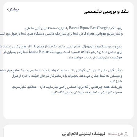
بیشتر
نقد و بررسی تخصصی
پاوربانک Baseus Bipow Fast Charging با ظرفیت 20000 میلی آمپر ساعتی، 
و شارژ سریع 15 واتی، همراه کامل شما برای شارژ نگه داشتن دستگاه های شما در طول روز است.
جمع و جور، سبک، و دارای ویژگی های ایمنی مانند حفاظت از دمای NTC، راه حل قابل اعتماد شما
برای متصل ماندن در هر کجا که هستید است. پاوربانک Baseus مطمئناً شما را در بسیاری از
 موقعیت های تصادفی نجات خواهد داد.
دیگر نگران خالی شدن باتری گوشی یا تبلت خود نخواهید بود. دسترسی به یک منبع برق اضافی
 و مستقل به شما امکان می دهد تجهیزات را در دفتر کار، در حال حرکت یا خارج از منزل
 شارژ کنید.
 پاوربانک همه چیزهایی را که برای احساس راحتی نیاز دارید دارد - عملکرد شارژ سریع،
 مصرف کم انرژی. حتما با دقت بیشتری به آن نگاه کنید!
فروشنده:
فروشگاه اینترنتی قائم آی تی