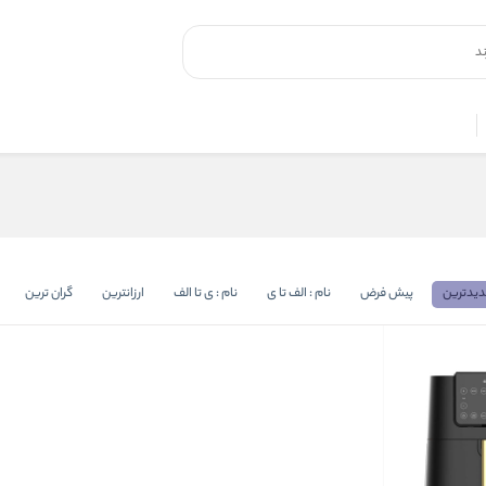
یدترین
پیش فرض
نام : الف تا ی
نام : ی تا الف
ارزانترین
گران ترین