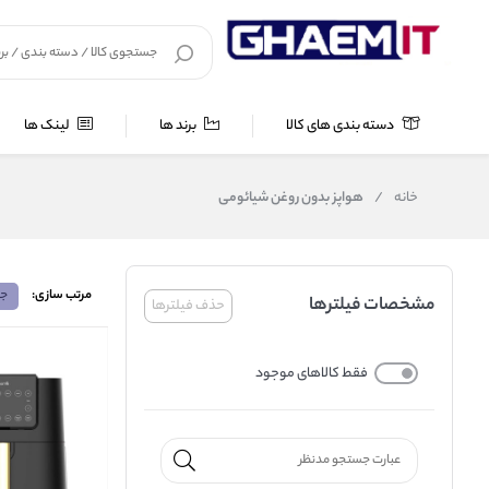
دسته بندی های کالا
برند ها
لینک ها
خانه
/
هواپز بدون روغن شیائومی
مرتب سازی:
جد
مشخصات فیلترها
حذف فیلترها
فقط کالاهای موجود