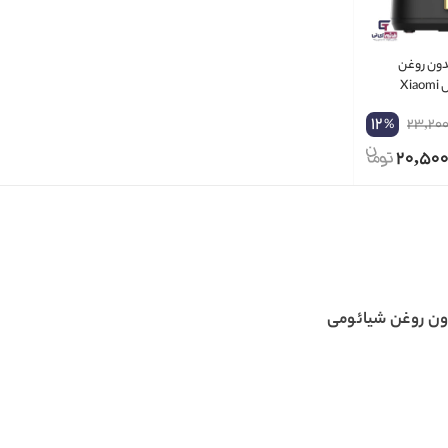
دون روغن
شیائومی درما مدل Xiaomi
KZ1
12
23,200
%
20,500
ون روغن شیائومی