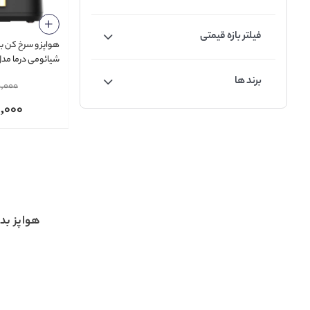
فیلتر بازه قیمتی
هواپز و سرخ کن ب
20 1700W 7.5 L
برند ها
,000
,000
هواپز بد