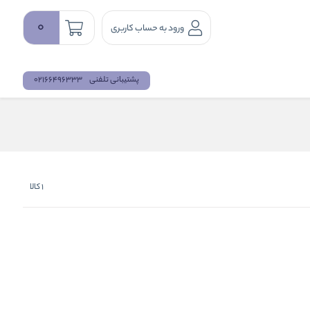
0
ورود به حساب کاربری
پشتیبانی تلفنی
02166496333
1
کالا