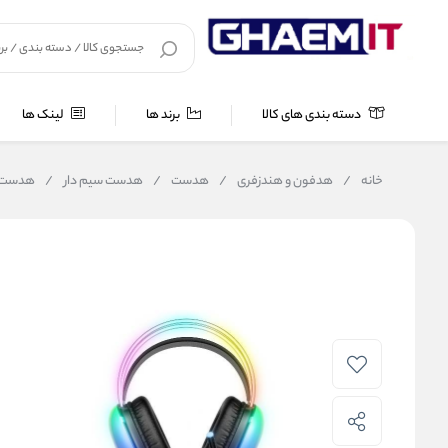
دسته بندی های کالا
برند ها
لینک ها
خانه
/
هدفون و هندزفری
/
هدست
/
هدست سیم دار
/
هدست مخ