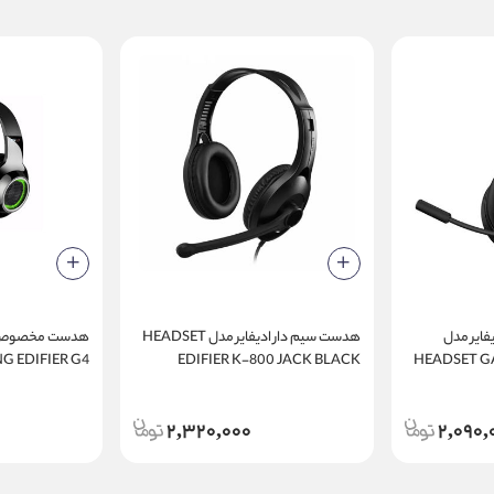
ایر مدل
هدست سیم دار ادیفایر مدل HEADSET
هدست مخصوص با
G EDIFIER G4
EDIFIER K-800 JACK BLACK
HEADSET GA
GAME GREEN
2,320,000
2,090,