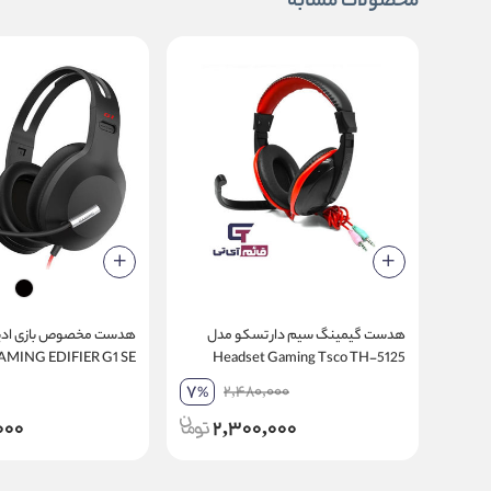
محصولات مشابه
هدست گیمینگ سیم دار تسکو مدل
هدست مخصوص بازی ادیف
MING EDIFIER G1 SE
Headset Gaming Tsco TH-5125
BLACK
7
2,480,000
%
000
2,300,000