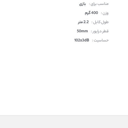
مناسب برای :
بازی
وزن :
400 گرم
طول کابل :
2.2 متر
قطر درایور :
50mm
حساسیت :
102±3dB