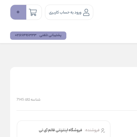
0
ورود به حساب کاربری
پشتیبانی تلفنی
02166496333
شناسه کالا:
7145
فروشنده:
فروشگاه اینترنتی قائم آی تی