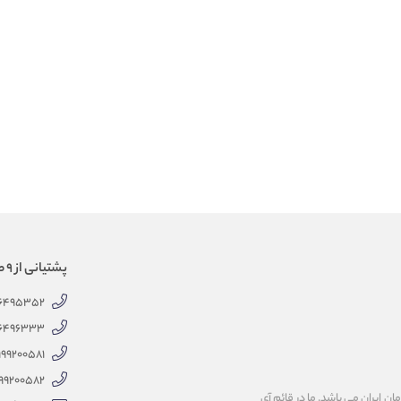
پشتیانی از 9 صبح الی 18 عصر
66495352
66496333
999200581
99200582
 ایران می باشد. ما در قائم آی