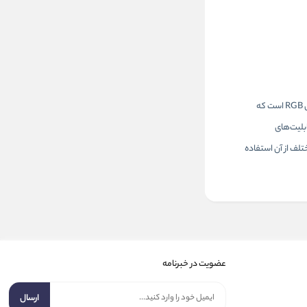
هدست اونیکوما X25 RGB علاوه بر ویژگی‌های رایج هدست‌های گیمینگ، از برخی قابلیت‌های منحصربه‌فرد نیز برخوردار است. یکی از این امکانات ویژه، سیستم روشنایی RGB است که
بلیت‌های
لف از آن استفاده
عضویت در خبرنامه
ارسال