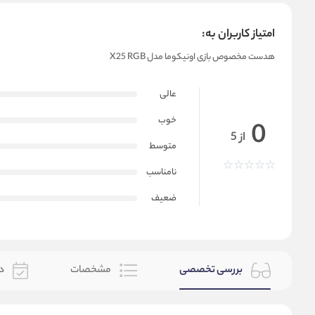
امتیاز کاربران به:
هدست مخصوص بازی اونیکوما مدل X25 RGB
عالی
خوب
0
از 5
متوسط
نامناسب
ضعیف
بررسی تخصصی
مشخصات
دس