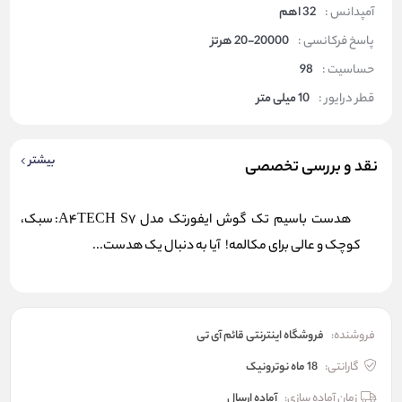
آمپدانس :
32 اهم
پاسخ فرکانسی :
20-20000 هرتز
حساسیت :
98
قطر درایور :
10 میلی متر
بیشتر
نقد و بررسی تخصصی
هدست باسیم تک گوش ایفورتک مدل A4TECH S7: سبک،
کوچک و عالی برای مکالمه! آیا به دنبال یک هدست...
فروشنده:
فروشگاه اینترنتی قائم آی تی
گارانتی:
18 ماه نوترونیک
زمان آماده سازی:
آماده ارسال