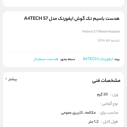
هدست باسیم تک گوش ایفورتک مدل A4TECH S7
A4tech S7 Wired Headset
شناسه کالا:
2024
ایفورتک | A4TECH
هدست سیم دار
برند:
دسته بندی:
بیشتر
مشخصات فنی
وزن :
30 گرم
نوع گوشی :
مناسب برای :
مکالمه ، کاربری عمومی
طول کابل :
1.2 متر