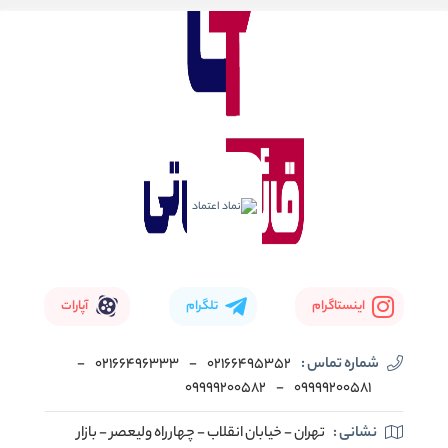
اینستاگرام
تلگرام
آپارات
شماره تماس :
02166495352
-
02166496333
-
09999200582
-
09999200581
نشانی :
تهران - خیابان انقلاب - چهارراه ولیعصر - بازار