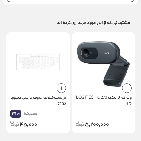
مشتریانی که از این مورد خریداری کرده اند
وب کم لاجیتک LOGITECH C 270
برچسب شفاف حروف فارسی کیبورد
ب
HD
7232
چ
31
65,000
%
45,000
5,200,000