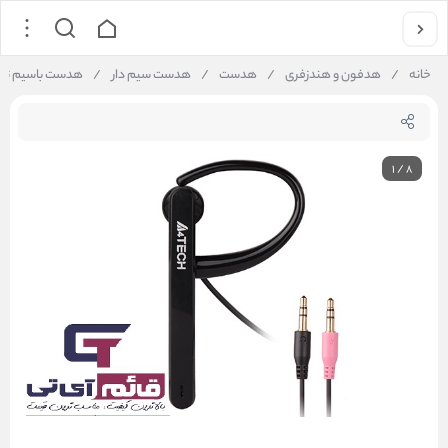
خانه
/
هدفون و هندزفری
/
هدست
/
هدست سیم دار
/
هدست باسیم تک گوش
1
/
8