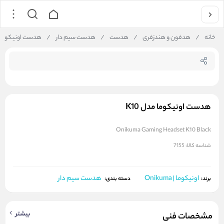
جستجو در فروشگاه
خانه
/
هدفون و هندزفری
/
هدست
/
هدست سیم دار
/
هدست اونیکوما مد
هدست اونیکوما مدل K10
Onikuma Gaming Headset K10 Black
شناسه کالا:
7155
اونیکوما | Onikuma
هدست سیم دار
برند:
دسته بندی:
بیشتر
مشخصات فنی