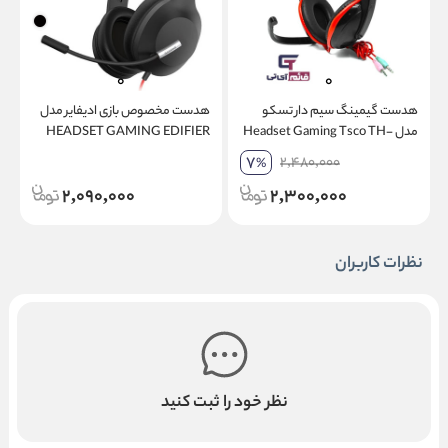
هدست گیمینگ سیم دار تسکو
هدست مخصوص بازی ادیفایر مدل
ه
مدل Headset Gaming Tsco TH-
HEADSET GAMING EDIFIER
0
K
G1 SE BLACK
5125
7
2,480,000
%
2,090,000
2,300,000
نظرات کاربران
نظر خود را ثبت کنید