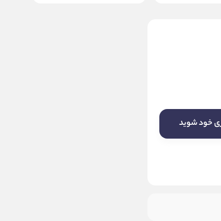
هاب تایپ سی ای فورتک مدل
A4tech DST_40C
18 ماه نوترونیک
ناموجود
ری خود شوید
این کالا فعلا موجود نیست! لطفا روی دکمه
«زنگ» بزنید تا به محض موجود شدن، به
شما خبر دهیم.
موجود شد خبرم کنید