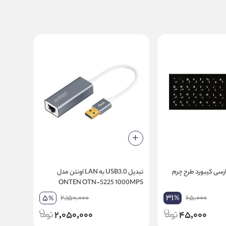
سی کیبورد طرح چرم
تبدیل USB3.0 به LAN اونتن مدل
ONTEN OTN-5225 1000MPS
31
5
2,150,000
65,000
%
%
2,050,000
45,000