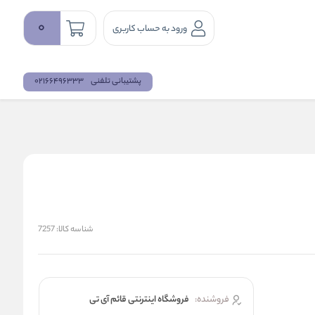
0
ورود به حساب کاربری
پشتیبانی تلفنی
02166496333
شناسه کالا:
7257
فروشنده:
فروشگاه اینترنتی قائم آی تی