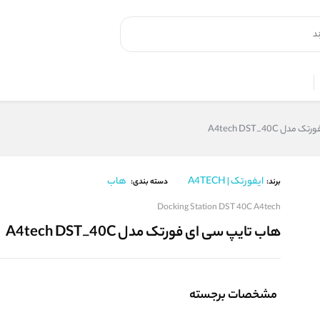
 A4tech DST_40C
ایفورتک | A4TECH
هاب
برند:
دسته بندی:
Docking Station DST 40C A4tech
هاب تایپ سی ای فورتک مدل A4tech DST_40C
مشخصات برجسته