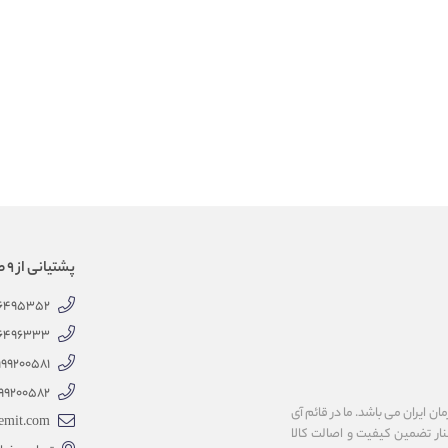
پشتیانی از 9 صبح الی 18 عصر
66495352
66496333
999200581
99200582
 ایران می باشد. ما در قائم آی
emit.com
کنار تضمین کیفیت و اصالت کالا