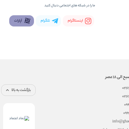
ما را در شبكه های اجتماعی دنبال کنید
اینستاگرام
تلگرام
آپارات
021
بازگشت به بالا
021
09
099
info@gha