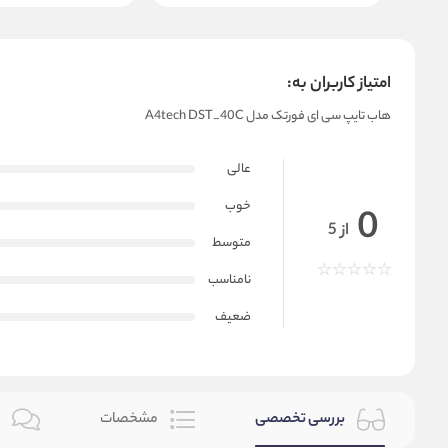
امتیاز کاربران به:
هاب تایپ سی ای فورتک مدل A4tech DST_40C
عالی
خوب
0
از 5
متوسط
نامناسب
ضعیف
بررسی تخصصی
مشخصات
ن