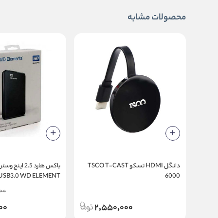
محصولات مشابه
دانگل HDMI تسکو TSCO T-CAST
6000
وارداتی
00
00
2,550,000