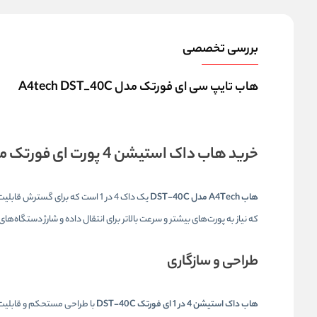
بررسی تخصصی
هاب تایپ سی ای فورتک مدل A4tech DST_40C
خرید
هاب داک استیشن 4 پورت ای فورتک مدل DST-40C
هاب A4Tech مدل DST-40C
یک داک 4 در 1 است که برای گسترش قابلیت‌های اتصال دستگاه‌هایی با پورت
که نیاز به پورت‌های بیشتر و سرعت بالاتر برای انتقال داده و شارژ دستگاه‌های
طراحی و سازگاری
هاب داک استیشن 4 در 1 ای فورتک DST-40C
با طراحی مستحکم و قابلیت