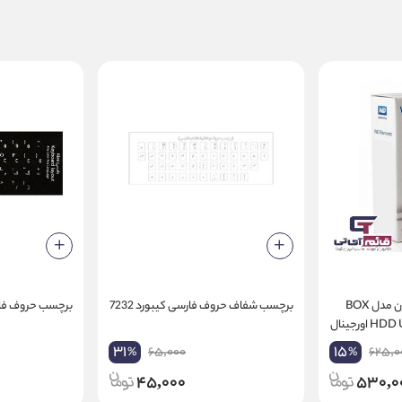
باکس هارد 2.5 اینچ وسترن مدل BOX
برچسب شفاف حروف فارسی کیبورد 7232
برچسب حروف فار
HDD USB3.0 WD ELEMENT اورجینال
31
15
65,000
625,0
%
%
45,000
530,0