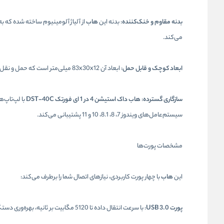
بدنه مقاوم و خنک‌کننده
: بدنه این
هاب
از آلیاژ آلومینیوم ساخته شده که ب
می‌کند.
ابعاد کوچک و قابل حمل
: ابعاد آن 83x30x12 میلی‌متر است که حمل و نقل آن را آسان می‌کند و به راحتی در کیف لپ‌تاپ یا جیب شما جا می‌شود.
سازگاری گسترده
:
هاب داک استیشن 4 در 1 ای فورتک DST-40C
با لپ‌تاپ‌
سیستم‌عامل‌های ویندوز 7، 8، 8.1، 10 و 11 پشتیبانی می‌کند.
مشخصات پورت‌ها
این
هاب
با چهار پورت کاربردی، نیازهای اتصال شما را برطرف می‌کند:
پورت USB 3.0
: با سرعت انتقال داده تا 5120 مگابیت بر ثانیه، بهره‌وری دستگاه شما را در انتقال فایل‌های حجیم به طرز چشمگیری افزایش می‌دهد.