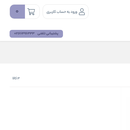
0
ورود به حساب کاربری
پشتیبانی تلفنی
02166496333
3
کالا