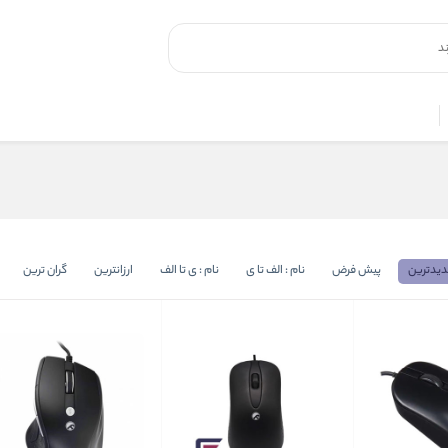
یدترین
پیش فرض
نام : الف تا ی
نام : ی تا الف
ارزانترین
گران ترین