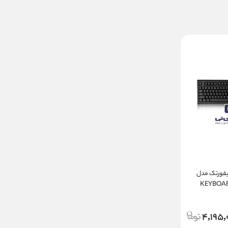
ورد و ماوس بی سیم ایفورتک مدل
KEYBOAR
4,195,