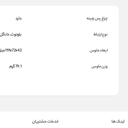
چراغ پس زمینه
دارد
نوع ارتباط
بلوتوث, دانگل USB
ابعاد ماوس
119x72x42 میلی متر
وزن ماوس
79.1 گرم
لینک ها
خدمات مشتریان