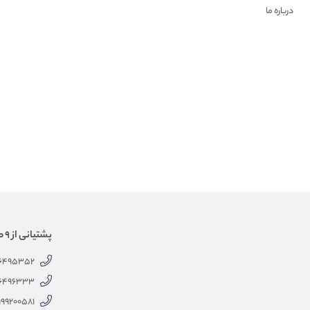
درباره ما
پشتیانی از 9 صبح الی 18 عصر
66495352
66496333
999200581