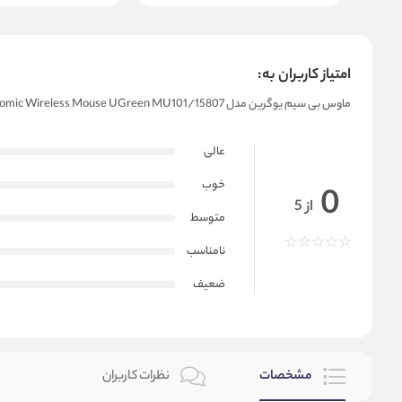
امتیاز کاربران به:
ماوس بی سیم یوگرین مدل Ergonomic Wireless Mouse UGreen MU101/15807
عالی
خوب
0
از 5
متوسط
نامناسب
ضعیف
مشخصات
نظرات کاربران