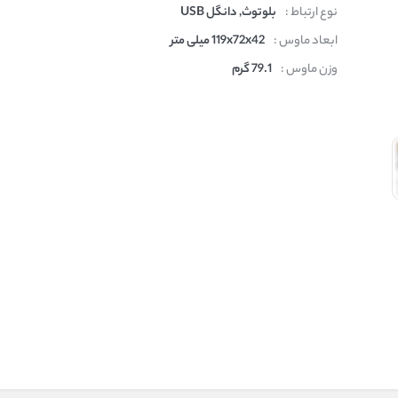
نوع ارتباط :
بلوتوث, دانگل USB
ابعاد ماوس :
119x72x42 میلی متر
وزن ماوس :
79.1 گرم