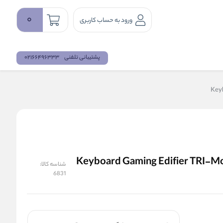
0
ورود به حساب کاربری
پشتیبانی تلفنی
02166496333
مکانیکال گیمینگ سه حالته ادیفایر مدل Keyboard Gaming Edifier TRI-Mode
شناسه کالا:
6831