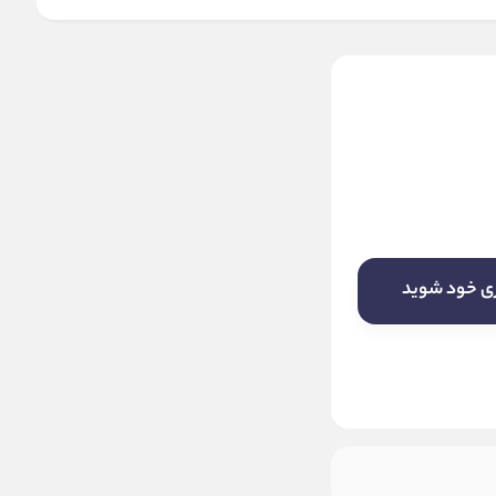
کیبورد مکانیکال گیمینگ سه
حالته ادیفایر مدل Keyboard
Gaming Edifier TRI-Mode
مشکی
G4K
18 ماه اُوان اروند
ری خود شوید
ناموجود
این کالا فعلا موجود نیست! لطفا روی دکمه
«زنگ» بزنید تا به محض موجود شدن، به
شما خبر دهیم.