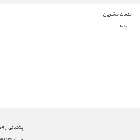
خدمات مشتریان
درباره ما
پشتیانی از 9 صبح الی 18 عصر
66495352