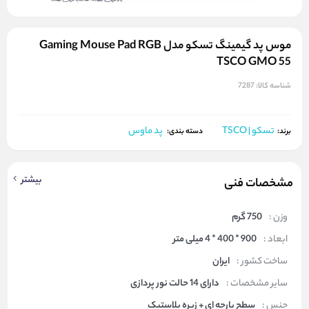
موس پد گیمینگ تسکو مدل Gaming Mouse Pad RGB
TSCO GMO 55
شناسه کالا:
7287
تسکو | TSCO
پد ماوس
برند:
دسته بندی:
بیشتر
مشخصات فنی
وزن :
750 گرم
ابعاد :
900 * 400 * 4 میلی متر
ساخت کشور :
ایران
سایر مشخصات :
دارای 14 حالت نور پردازی
جنس :
سطح پارچه ای + زیره پلاستیک