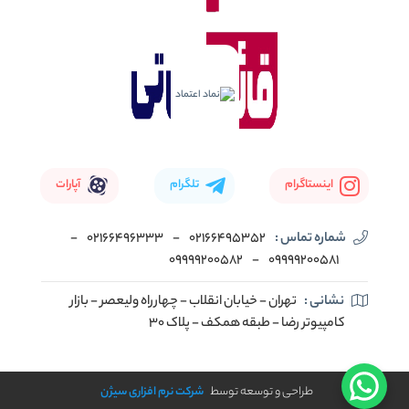
اینستاگرام
تلگرام
آپارات
شماره تماس :
02166495352
-
02166496333
-
09999200582
-
09999200581
نشانی :
تهران - خیابان انقلاب - چهارراه ولیعصر - بازار
کامپیوتر رضا - طبقه همکف - پلاک 30
طراحی و توسعه توسط
شرکت نرم افزاری سیژن