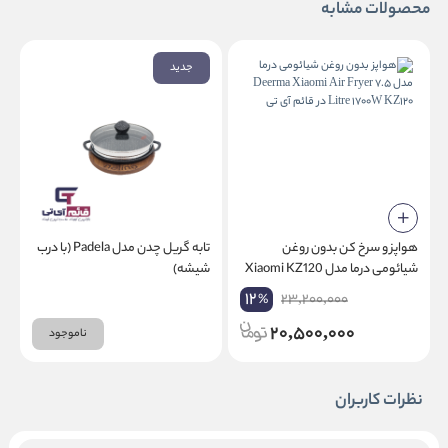
محصولات مشابه
جدید
هواپز و سرخ کن بدون روغن
تابه گریل چدن مدل Padela (با درب
شیائومی درما مدل Xiaomi KZ120
شیشه)
W
1700W 7.5 L
12
23,200,000
%
20,500,000
ناموجود
نظرات کاربران