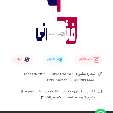
اینستاگرام
تلگرام
آپارات
شماره تماس :
02166495352
-
02166496333
-
09999200582
-
09999200581
نشانی :
تهران - خیابان انقلاب - چهارراه ولیعصر - بازار
کامپیوتر رضا - طبقه همکف - پلاک 30