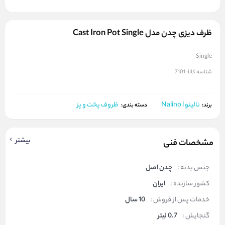
ظرف دیزی چدن مدل Cast Iron Pot Single
Single
شناسه کالا:
7101
نالینو Nalino l
ظروف پخت و پز
برند:
دسته بندی:
بیشتر
مشخصات فنی
جنس بدنه :
چدن اصل
کشور سازنده :
ایران
خدمات پس از فروش :
10 سال
گنجایش :
0.7 لیتر