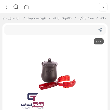
خانه
/
سبک زندگی
/
خانه و آشپزخانه
/
ظروف پخت و پز
/
ظرف دیزی چدن مدل on Pot Single
1
/
4