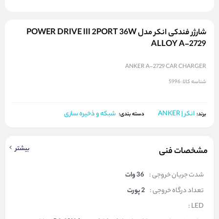
شارژر فندکی انکر مدل POWER DRIVE III 2PORT 36W
ALLOY A-2729
ANKER A-2729 CAR CHARGER
شناسه کالا:
5996
انکر | ANKER
شبکه و ذخیره سازی
برند:
دسته بندی:
بیشتر
مشخصات فنی
شدت جریان خروجی :
36 وات
تعداد درگاه خروجی :
2 پورت
LED :