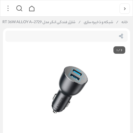
خانه
/
شبکه و ذخیره سازی
/
شارژر فندکی انکر مدل POWER DRIVE III 2PORT 36W ALLOY A-2729
1
/
6