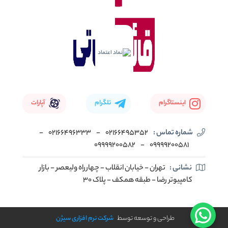
اینستاگرام
تلگرام
آپارات
شماره تماس :
02166495352
-
02166496333
-
09999200582
-
09999200581
نشانی :
تهران - خیابان انقلاب - چهارراه ولیعصر - بازار
کامپیوتر رضا - طبقه همکف - پلاک 30
طراحی و توسعه توسط
شرکت نرم افزاری سیژن