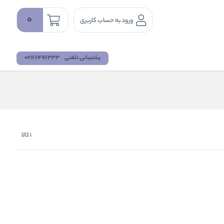
0
ورود به حساب کاربری
پشتیبانی تلفنی
02166496333
1
کالا