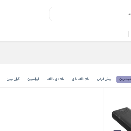
یدترین
پیش فرض
نام : الف تا ی
نام : ی تا الف
ارزانترین
گران ترین