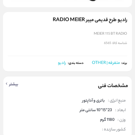
رادیو طرح قدیمی مییر RADIO MEIER
MEIER 115 BT RADIO
شناسه کالا:
6565
متفرقه | OTHER
رادیو
برند:
دسته بندی:
بیشتر
مشخصات فنی
منبع انرژی :
باتری و آداپتور
ابعاد :
23*15*10 سانتی متر
وزن :
1180 گرم
کشور سازنده :