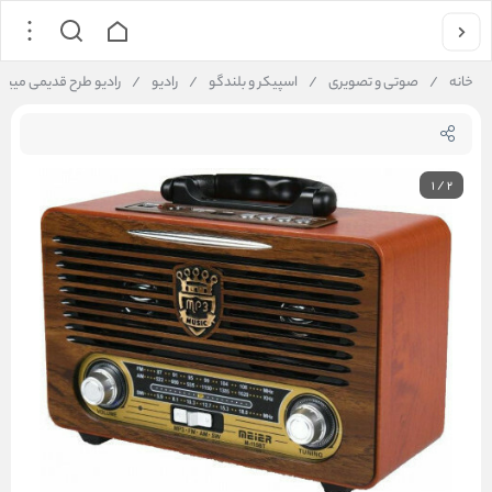
خانه
/
صوتی و تصویری
/
اسپیکر و بلندگو
/
رادیو
/
رادیو طرح قدیمی مییر RADIO MEIER
1
/
2