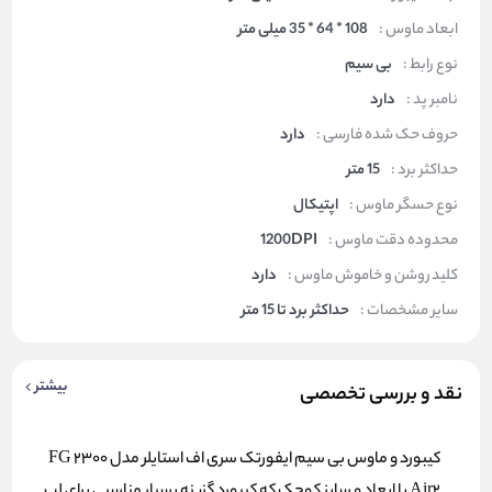
ابعاد ماوس :
108 * 64 * 35 میلی متر
نوع رابط :
بی سیم
نامبر پد :
دارد
حروف حک شده فارسی :
دارد
حداکثر برد :
15 متر
نوع حسگر ماوس :
اپتیکال
محدوده دقت ماوس :
1200DPI
کلید روشن و خاموش ماوس :
دارد
سایر مشخصات :
حداکثر برد تا 15 متر
بیشتر
نقد و بررسی تخصصی
کیبورد و ماوس بی سیم ایفورتک سری اف استایلر مدل FG 2300