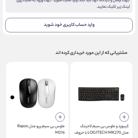
جهت ارسال و دیدگاه خود باید ابتدا وارد سایت شوید. جهت ورود به سایت روی
لینک زیر کلیک نمایید.
وارد حساب کاربری خود شوید
مشتریانی که از این مورد خریداری کرده اند
کیبورد و ماوس بی سیم لاجیتک
ماوس بی سیم رپو مدل Rapoo
ک
مدل LOGITECH MK270 با حروف
M216