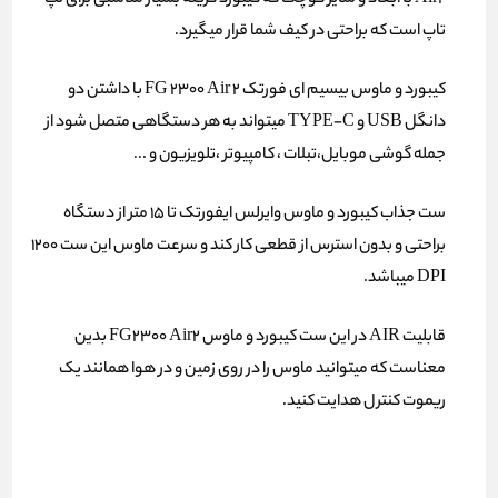
Air2 با ابعاد و سایز کوچک که کیبورد گزینه بسیار مناسبی برای لپ
تاپ است که براحتی در کیف شما قرار میگیرد.
کیبورد و ماوس بیسیم ای فورتک FG 2300 Air 2 با داشتن دو
دانگل USB و TYPE-C میتواند به هر دستگاهی متصل شود از
جمله گوشی موبایل،تبلات ، کامپیوتر ،تلویزیون و ...
ست جذاب کیبورد و ماوس وایرلس ایفورتک تا 15 متر از دستگاه
براحتی و بدون استرس از قطعی کار کند و سرعت ماوس این ست 1200
DPI میباشد.
قابلیت AIR در این ست کیبورد و ماوس FG2300 Air2 بدین
معناست که میتوانید ماوس را در روی زمین و در هوا همانند یک
ریموت کنترل هدایت کنید.