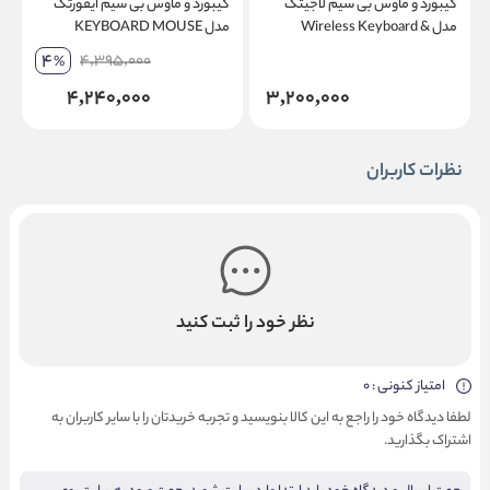
کیبورد و ماوس بی سیم لاجیتک
کیبورد و ماوس بی سیم ایفورتک
ک
مدل Wireless Keyboard &
مدل KEYBOARD MOUSE
1
Mouse Logitech MK-220 حروف
A4TECH WIRLESS 7100N
4
4,395,000
%
فارسی لیزری
4,240,000
3,200,000
نظرات کاربران
نظر خود را ثبت کنید
امتیاز کنونی : 0
لطفا دیدگاه خود را راجع به این کالا بنویسید و تجربه خریدتان را با سایر کاربران به
اشتراک بگذارید.