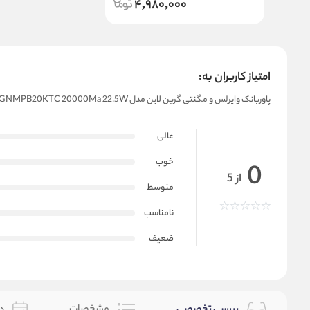
4,980,000
امتیاز کاربران به:
پاوربانک وایرلس و مگنتی گرین لاین مدل Magsafe Power Bank Green Lion Monaco GNMPB20KTC 20000Ma 22.5W
عالی
خوب
0
از 5
متوسط
نامناسب
ضعیف
بررسی تخصصی
مشخصات
دس