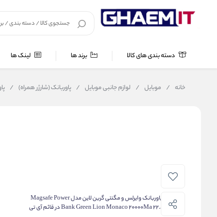
دسته بندی های کالا
برند ها
لینک ها
خانه
/
موبایل
/
لوازم جانبی موبایل
/
پاوربانک (شارژر همراه)
/
پاورب