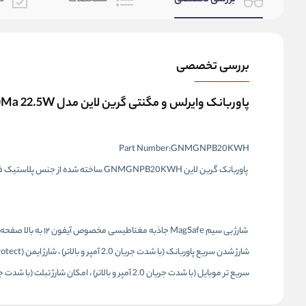
بررسی تخصصی
پاوربانک وایرلس و مگنتی گرین لاین مدل Magsafe Power Bank Green Lion Monaco GNMPB20KTC 20000Ma 22.5W
Part Number:GNMGNPB20KWH
پاوربانک گرین لاین GNMGNPB20KWH ساخته شده از جنس پلاستیک فشرده مستحکم ABS+PC ساخته شده است.
شارژ بی سیم MagSafe جاذبه مغناطیسی مخصوص آیفون ۱۲ به بالا صفحه نمایش ال سی دی کابل لایتنینگ متصل توان خروجی ۱۵ وات پشتیبانی از فناوری شارژ سریع PD و QC میباشد
سریع تر موبایل (با شدت جریان 2.0 آمپر و بالاتر) ، امکان شارژ تبلت (با شدت جریان 2.0 آمپر و بالاتر) ، کابل متصل به بدنه ، امکان شارژ بی سیم ، فناوری USB PD ، فناوری PowerIQ