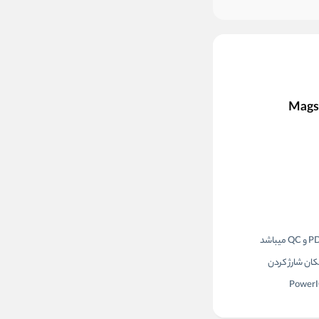
موجود شد خبرم کنید
2.0 آمپر و بالاتر) ، شارژ ایمن (MultiProtect) ، مدیریت هوشمند شارژ ، تخصیص هوشمند شدت جریان خروجی (Fit Charge) ، امکان شارژ کردن