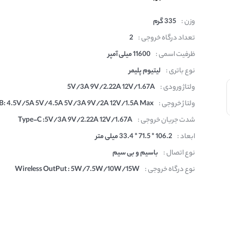
وزن :
335 گرم
تعداد درگاه خروجی :
2
ظرفیت اسمی :
11600 میلی آمپر
نوع باتری :
لیتیوم پلیمر
ولتاژ ورودی :
5V/3A 9V/2.22A 12V/1.67A
ولتاژ خروجی :
B: 4.5V/5A 5V/4.5A 5V/3A 9V/2A 12V/1.5A Max
شدت جریان خروجی :
Type-C :5V/3A 9V/2.22A 12V/1.67A
ابعاد :
106.2 * 71.5 * 33.4 میلی متر
نوع اتصال :
باسیم و بی سیم
نوع درگاه خروجی :
Wireless OutPut : 5W/7.5W/10W/15W