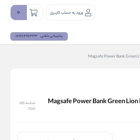
0
ورود به حساب کاربری
پشتیبانی تلفنی
02166496333
 و مگنتی گرین لاین مدل Magsafe Power Bank Green Lion Monaco
شناسه کالا:
7041