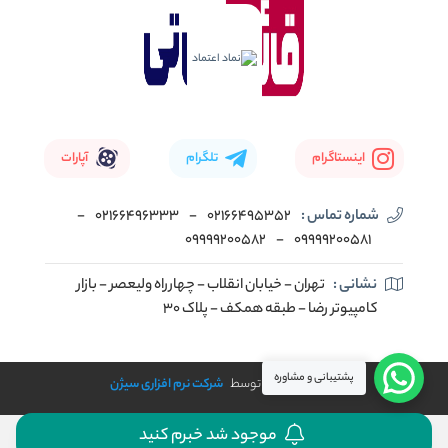
اینستاگرام
تلگرام
آپارات
شماره تماس :
02166495352
-
02166496333
-
09999200582
-
09999200581
نشانی :
تهران - خیابان انقلاب - چهارراه ولیعصر - بازار
کامپیوتر رضا - طبقه همکف - پلاک 30
پشتیبانی و مشاوره
طراحی و توسعه توسط
شرکت نرم افزاری سیژن
موجود شد خبرم کنید