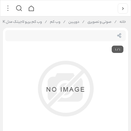
خانه
/
صوتی و تصویری
/
دوربین
/
وب کم
/
وب کم بریو لاجیتک مدل Logitech Ultra HD Webcame Brio 4K
1
/
1