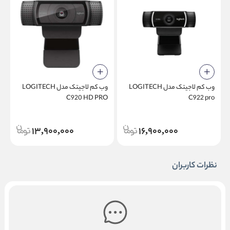
وب کم لاجیتک مدل LOGITECH
وب کم لاجیتک مدل LOGITECH
D
C920 HD PRO
C922 pro
13,900,000
16,900,000
نظرات کاربران