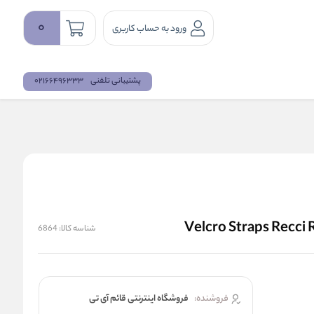
0
ورود به حساب کاربری
پشتیبانی تلفنی
02166496333
شناسه کالا:
6864
فروشنده:
فروشگاه اینترنتی قائم آی تی