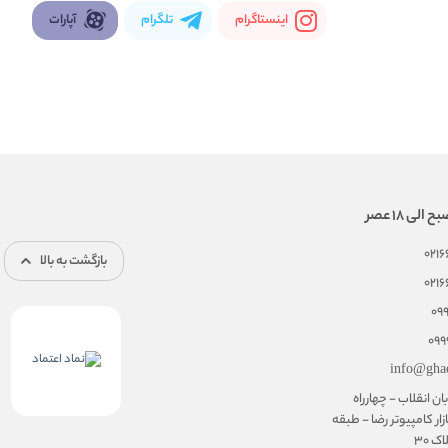
اینستاگرام
تلگرام
آپارات
021
بازگشت به بالا
021
09
099
info@gha
ان انقلاب - چهارراه
زار کامپیوتر رضا - طبقه
 30