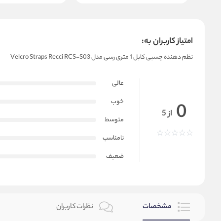
امتیاز کاربران به:
نظم دهنده چسبی کابل 1 متری رسی مدل Velcro Straps Recci RCS-S03
عالی
خوب
0
از 5
متوسط
نامناسب
ضعیف
مشخصات
نظرات کاربران