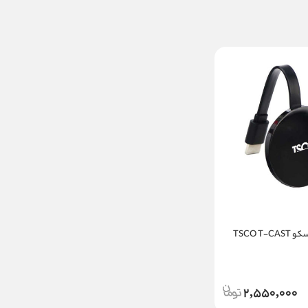
دانگل HDMI تسکو TSCO T-CAST
2,550,000