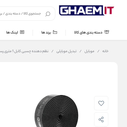
دسته بندی های کالا
برند ها
لینک ها
خانه
/
موبایل
/
تبدیل موبایلی
/
نظم دهنده چسبی کابل 1 متری رسی مدل Velcro Straps Recci RCS-S03