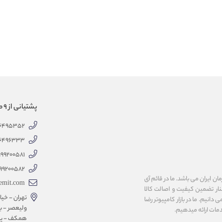
پشتیانی از 9 صبح الی 18 عصر
66495352
66496333
999200581
99200582
 ایران می باشد. ما در قائم آی
emit.com
کنار تضمین کیفیت و اصالت کالا
تهران - خیاب
انیم. ما در بازار کامپیوتر رضا
ولیعصر - با
همکف - پلاک