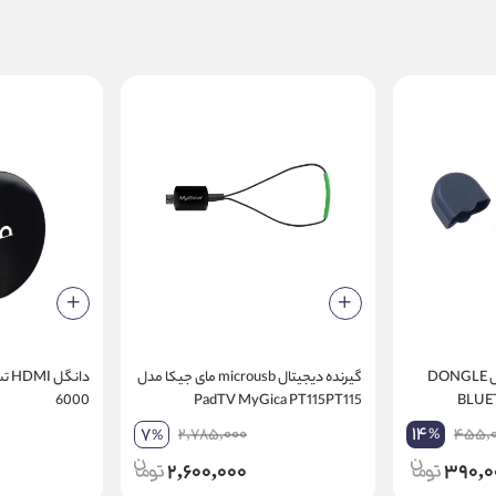
دانگل بلوتوث تسکو مدل DONGLE
گیرنده دیجیتال microusb مای جیکا مدل
6000
PadTV MyGica PT115PT115
BLUE
14
7
2,785,000
455,
%
%
2,600,000
390,0