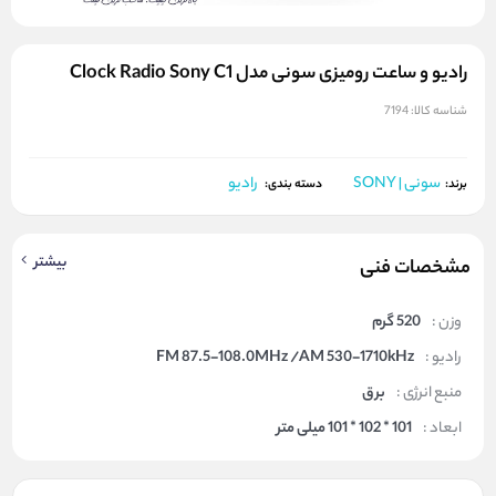
رادیو و ساعت رومیزی سونی مدل Clock Radio Sony C1
شناسه کالا:
7194
سونی | SONY
رادیو
برند:
دسته بندی:
بیشتر
مشخصات فنی
وزن :
520 گرم
رادیو :
FM 87.5-108.0MHz /AM 530-1710kHz
منبع انرژی :
برق
ابعاد :
101 * 102 * 101 میلی متر