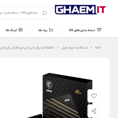
دسته بندی های کالا
برند ها
لینک ها
خانه
/
شبکه و ذخیره سازی
/
حافظه اینترنال اس اس دی ام اس آی مدل SD MSI S270 Sata 2.5 480 Gb