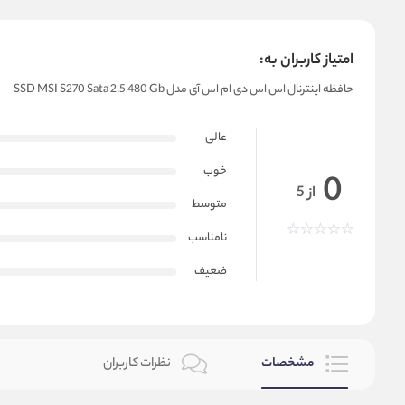
امتیاز کاربران به:
حافظه اینترنال اس اس دی ام اس آی مدل SSD MSI S270 Sata 2.5 480 Gb
عالی
خوب
0
از 5
متوسط
نامناسب
ضعیف
مشخصات
نظرات کاربران