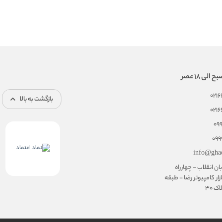
021
بازگشت به بالا
021
09
099
info@gha
ان انقلاب - چهارراه
زار کامپیوتر رضا - طبقه
 30