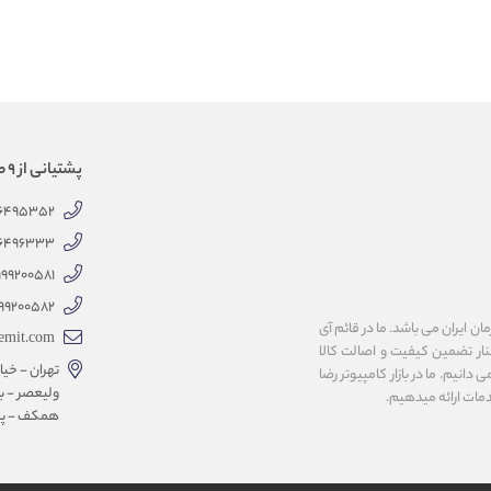
پشتیانی از 9 صبح الی 18 عصر
66495352
66496333
999200581
99200582
 ایران می باشد. ما در قائم آی
emit.com
کنار تضمین کیفیت و اصالت کالا
تهران - خیاب
انیم. ما در بازار کامپیوتر رضا
ولیعصر - با
همکف - پلاک