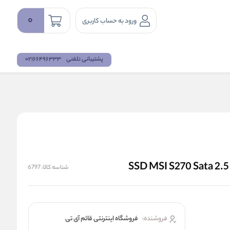
0
ورود به حساب کاربری
پشتیبانی تلفنی
02166496333
شناسه کالا:
6797
فروشنده:
فروشگاه اینترنتی قائم آی تی