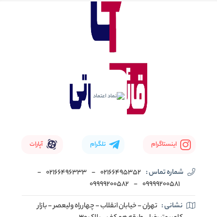
اینستاگرام
تلگرام
آپارات
شماره تماس :
02166495352
-
02166496333
-
09999200582
-
09999200581
نشانی :
تهران - خیابان انقلاب - چهارراه ولیعصر - بازار