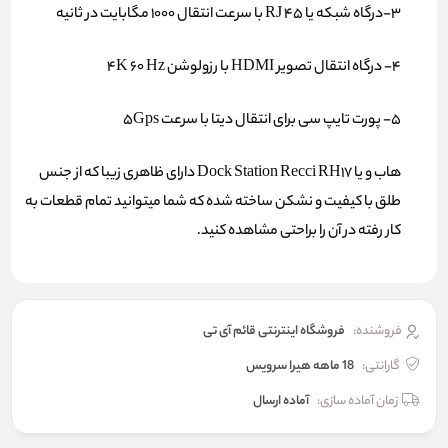
3-درگاه شبکه یا RJ 45 با سرعت انتقال 1000 مگابایت در ثانیه
4- درگاه انتقال تصویر HDMI با رزولوشن 4K 60 Hz
5- پورت تایپ سی برای انتقال دیتا با سرعت 5Gps
هاب و یا Dock Station Recci RH17 دارای ظاهری زیبا که از جنس
طلق با کیفیت و نشکن ساخته شده که شما میتوانید تمام قطعات به
کار رفته در آن را براحتی مشاهده کنید.
فروشنده:
فروشگاه اینترنتی قائم آی تی
گارانتی:
18 ماهه هیرا سرویس
زمان آماده سازی:
آماده ارسال