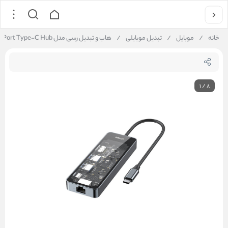
خانه
/
موبایل
/
تبدیل موبایلی
/
هاب و تبدیل رسی مدل Recci RH17 6Port Type-C Hub
1
/
8