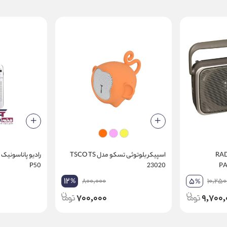
نیک مدل RADIO
اسپیکر بلوتوثی تسکو مدل TSCO TS
P50
23020
PA
12
5
800,000
10,250
%
%
700,000
9,700,