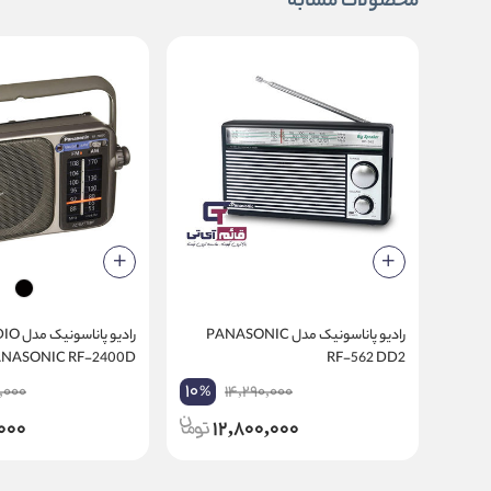
محصولات مشابه
رادیو پاناسونیک مدل PANASONIC
رادیو پاناسو
NASONIC RF-2400D
RF-562 DD2
10
,000
14,290,000
%
000
12,800,000