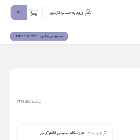
0
ورود به حساب کاربری
پشتیبانی تلفنی
02166496333
شناسه کالا:
7176
فروشنده:
فروشگاه اینترنتی قائم آی تی