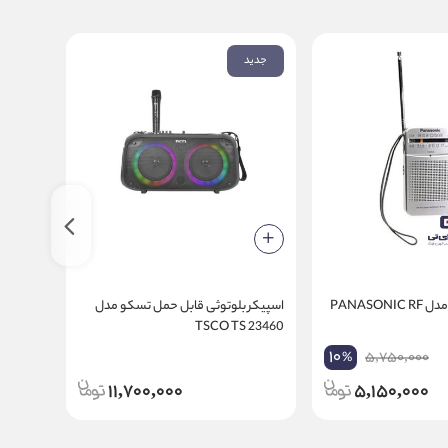
جدید
رادیو پاناسونیک مدل PANASONIC RF
اسپیکر بلوتوثی قابل حمل تسکو مدل
اسپیکر 
ANG &
TSCO TS 23460
LIT-20
10
5,750,000
%
11,700,000
5,150,000