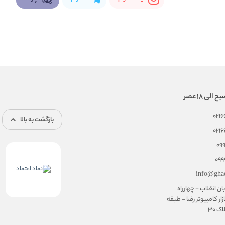
021
بازگشت به بالا
021
09
099
info@gha
ان انقلاب - چهارراه
زار کامپیوتر رضا - طبقه
 30