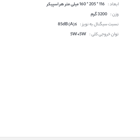
ابعاد :
116 * 205 * 160 میلی متر هر اسپیکر
وزن :
3200 گرم
نسبت سیگنال به نویز :
≥85dB (A)
توان خروجی کلی :
5W+5W