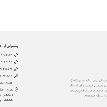
پشتیانی از 9 صبح الی 18 عصر
66495352
66496333
999200581
99200582
 ایران می باشد. ما در قائم آی
emit.com
کنار تضمین کیفیت و اصالت کالا
تهران - خیاب
انیم. ما در بازار کامپیوتر رضا
ولیعصر - با
همکف - پلاک