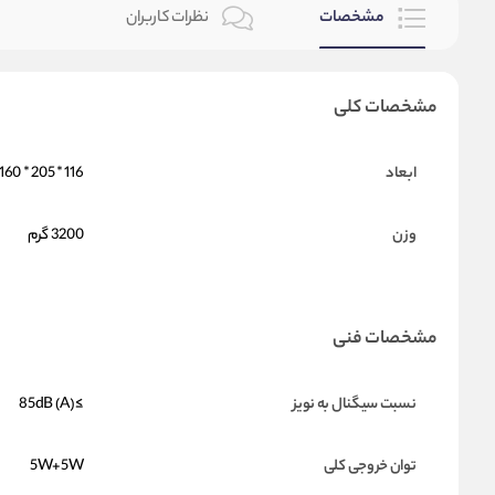
مشخصات
نظرات کاربران
مشخصات کلی
ابعاد
116 * 205 * 160 میلی متر هر اسپیکر
وزن
3200 گرم
مشخصات فنی
نسبت سیگنال به نویز
≥85dB (A)
توان خروجی کلی
5W+5W