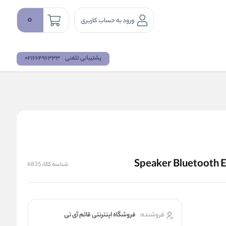
0
ورود به حساب کاربری
پشتیبانی تلفنی
02166496333
شناسه کالا:
6835
فروشنده:
فروشگاه اینترنتی قائم آی تی